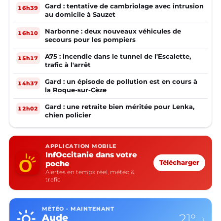
Gard : tentative de cambriolage avec intrusion
16h39
au domicile à Sauzet
Narbonne : deux nouveaux véhicules de
16h10
secours pour les pompiers
A75 : incendie dans le tunnel de l'Escalette,
15h17
trafic à l'arrêt
Gard : un épisode de pollution est en cours à
14h37
la Roque-sur-Cèze
Gard : une retraite bien méritée pour Lenka,
12h02
chien policier
APPLICATION MOBILE
InfOccitanie dans votre
poche
Télécharger
Alertes en temps réel, météo &
trafic
MÉTÉO · MAINTENANT
21°
Aude
›