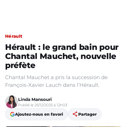
Hérault
Hérault : le grand bain pour
Chantal Mauchet, nouvelle
préfète
Chantal Mauchet a pris la succession de
François-Xavier Lauch dans l’Hérault.
Linda Mansouri
Publié le 25/12/2025 à 12h03
share
Ajoutez-nous en favori
Partager