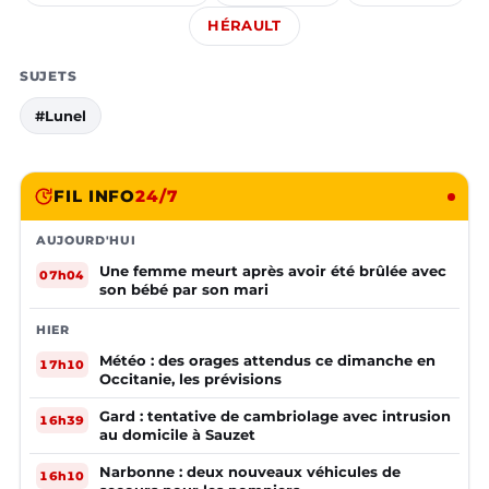
HÉRAULT
SUJETS
#Lunel
FIL INFO
24/7
AUJOURD'HUI
Une femme meurt après avoir été brûlée avec
07h04
son bébé par son mari
HIER
Météo : des orages attendus ce dimanche en
17h10
Occitanie, les prévisions
Gard : tentative de cambriolage avec intrusion
16h39
au domicile à Sauzet
Narbonne : deux nouveaux véhicules de
16h10