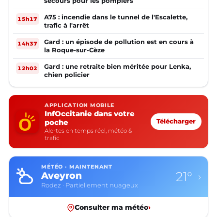
secours pour les pompiers
A75 : incendie dans le tunnel de l'Escalette,
15h17
trafic à l'arrêt
Gard : un épisode de pollution est en cours à
14h37
la Roque-sur-Cèze
Gard : une retraite bien méritée pour Lenka,
12h02
chien policier
APPLICATION MOBILE
InfOccitanie dans votre
poche
Télécharger
Alertes en temps réel, météo &
trafic
MÉTÉO · MAINTENANT
21°
Aveyron
›
Rodez · Partiellement nuageux
Consulter ma météo
›