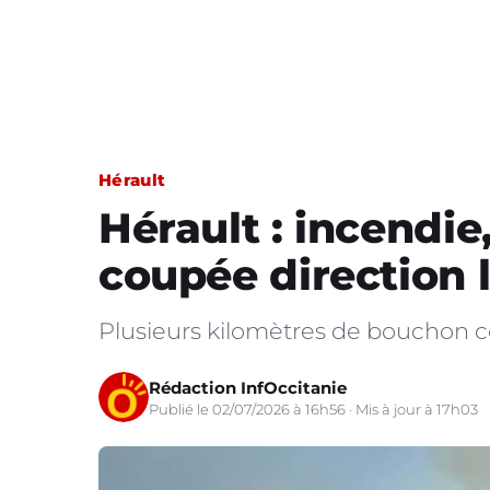
Hérault
Hérault : incendie
coupée direction 
Plusieurs kilomètres de bouchon c
Rédaction InfOccitanie
Publié le 02/07/2026 à 16h56 · Mis à jour à 17h03