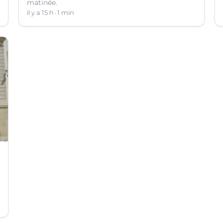
matinée.
il y a 15 h
1 min