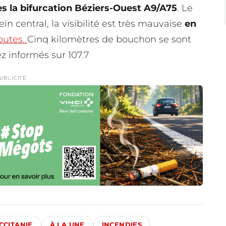
s la bifurcation Béziers-Ouest A9/A75
. Le
ein central, la visibilité est très mauvaise
en
outes.
Cinq kilomètres de bouchon se sont
 informés sur 107.7
UBLICITÉ
CCITANIE
À LA UNE
INCENDIES