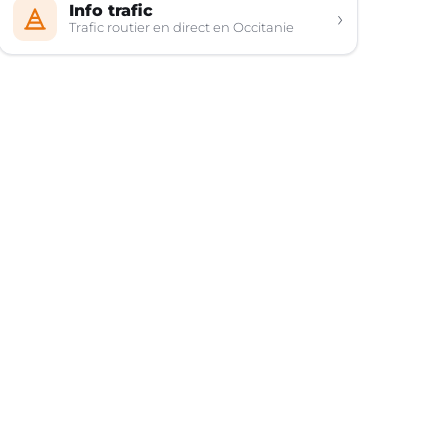
Info trafic
›
Trafic routier en direct en Occitanie