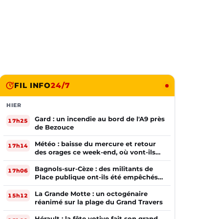
FIL INFO
24/7
HIER
Gard : un incendie au bord de l'A9 près
17h25
de Bezouce
Météo : baisse du mercure et retour
17h14
des orages ce week-end, où vont-ils
frapper ?
Bagnols-sur-Cèze : des militants de
17h06
Place publique ont-ils été empêchés
de tracter par la mairie ?
La Grande Motte : un octogénaire
15h12
réanimé sur la plage du Grand Travers
Hérault : la fête votive fait son grand