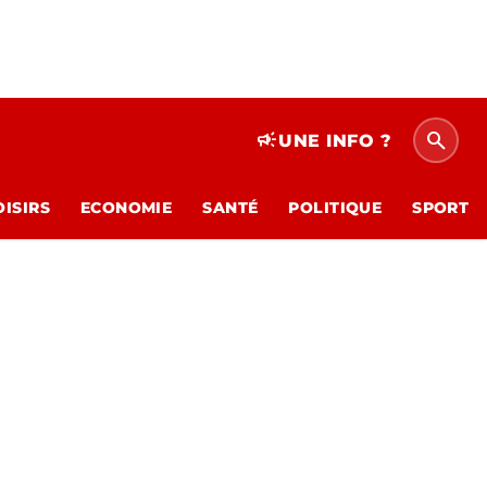
search
campaign
UNE INFO ?
OISIRS
ECONOMIE
SANTÉ
POLITIQUE
SPORT