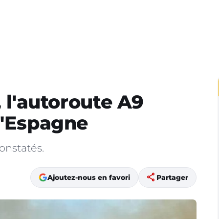
, l'autoroute A9
l'Espagne
onstatés.
share
Ajoutez-nous en favori
Partager