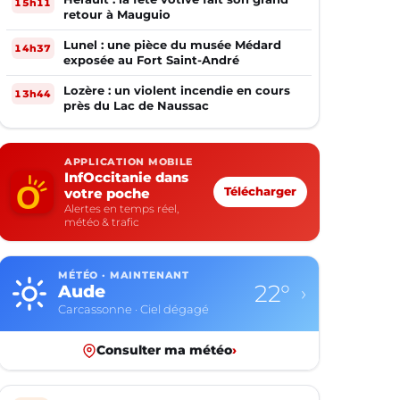
15h11
retour à Mauguio
Lunel : une pièce du musée Médard
14h37
exposée au Fort Saint-André
Lozère : un violent incendie en cours
13h44
près du Lac de Naussac
APPLICATION MOBILE
InfOccitanie dans
votre poche
Télécharger
Alertes en temps réel,
météo & trafic
MÉTÉO · MAINTENANT
22°
Aude
›
Carcassonne · Ciel dégagé
Consulter ma météo
›