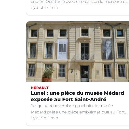
end en Occitanie avec une baisse du mercure et
le retour d'orages dans certains départements.
il y a 13 h
1 min
HÉRAULT
Lunel : une pièce du musée Médard
exposée au Fort Saint-André
Jusqu'au 4 novembre prochain, le musée
Médard prête une pièce emblématique au Fort
Saint-André à Villeneuve-lez-Avignon (Gard).
il y a 15 h
1 min