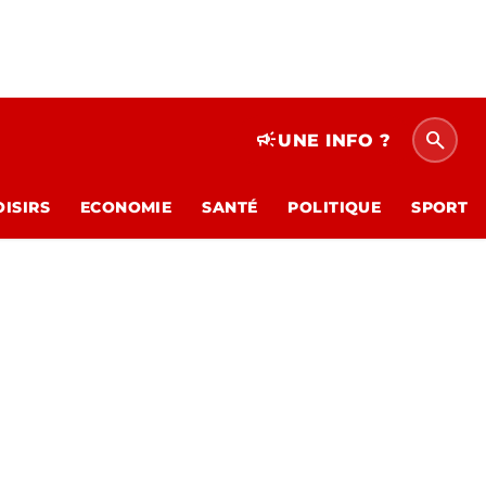
search
campaign
UNE INFO ?
OISIRS
ECONOMIE
SANTÉ
POLITIQUE
SPORT