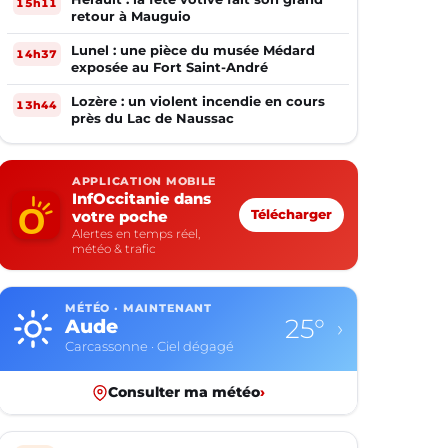
15h11
retour à Mauguio
Lunel : une pièce du musée Médard
14h37
exposée au Fort Saint-André
Lozère : un violent incendie en cours
13h44
près du Lac de Naussac
APPLICATION MOBILE
InfOccitanie dans
votre poche
Télécharger
Alertes en temps réel,
météo & trafic
MÉTÉO · MAINTENANT
25°
Aude
›
Carcassonne · Ciel dégagé
Consulter ma météo
›