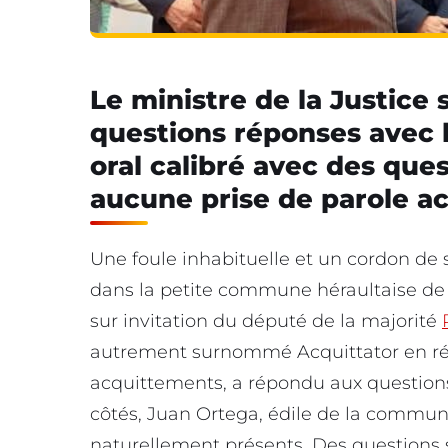
Le ministre de la Justice 
questions réponses avec 
oral calibré avec des que
aucune prise de parole ac
Une foule inhabituelle et un cordon de s
dans la petite commune héraultaise de 
sur invitation du député de la majorité
autrement surnommé Acquittator en ré
acquittements, a répondu aux question
côtés, Juan Ortega, édile de la commune,
naturellement présents. Des questions