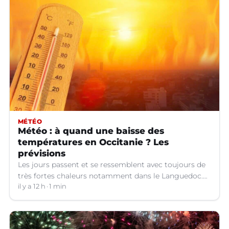
MÉTÉO
Météo : à quand une baisse des
températures en Occitanie ? Les
prévisions
Les jours passent et se ressemblent avec toujours de
très fortes chaleurs notamment dans le Languedoc.
Jusqu’à quand ?
il y a 12 h
1 min