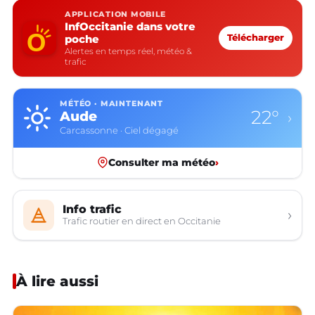
APPLICATION MOBILE
InfOccitanie dans votre
poche
Télécharger
Alertes en temps réel, météo &
trafic
MÉTÉO · MAINTENANT
22°
Aude
›
Carcassonne · Ciel dégagé
Consulter ma météo
›
Info trafic
›
Trafic routier en direct en Occitanie
À lire aussi