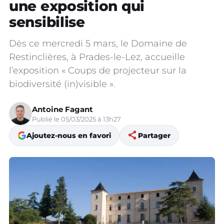
une exposition qui
sensibilise
Dès ce mercredi 5 mars, le Domaine de
Restinclières, à Prades-le-Lez, accueille
l’exposition « Coups de projecteur sur la
biodiversité (in)visible ».
Antoine Fagant
Publié le 05/03/2025 à 13h27
share
Ajoutez-nous en favori
Partager