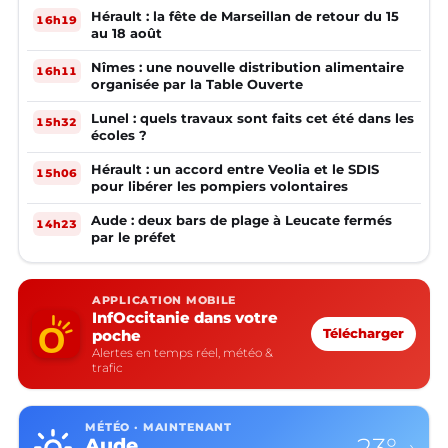
Hérault : la fête de Marseillan de retour du 15
16h19
au 18 août
Nîmes : une nouvelle distribution alimentaire
16h11
organisée par la Table Ouverte
Lunel : quels travaux sont faits cet été dans les
15h32
écoles ?
Hérault : un accord entre Veolia et le SDIS
15h06
pour libérer les pompiers volontaires
Aude : deux bars de plage à Leucate fermés
14h23
par le préfet
APPLICATION MOBILE
InfOccitanie dans votre
poche
Télécharger
Alertes en temps réel, météo &
trafic
MÉTÉO · MAINTENANT
23°
Aude
›