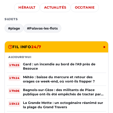
HÉRAULT
ACTUALITÉS
OCCITANIE
SUJETS
#plage
#Palavas-les-flots
FIL INFO
24/7
AUJOURD'HUI
Gard : un incendie au bord de l'A9 près de
17h25
Bezouce
Météo : baisse du mercure et retour des
17h14
orages ce week-end, où vont-ils frapper ?
Bagnols-sur-Cèze : des militants de Place
17h06
publique ont-ils été empêchés de tracter par
la mairie ?
La Grande Motte : un octogénaire réanimé sur
15h12
la plage du Grand Travers