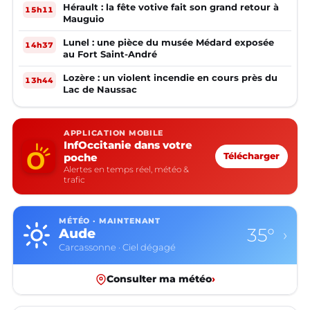
Hérault : la fête votive fait son grand retour à
15h11
Mauguio
Lunel : une pièce du musée Médard exposée
14h37
au Fort Saint-André
Lozère : un violent incendie en cours près du
13h44
Lac de Naussac
APPLICATION MOBILE
InfOccitanie dans votre
poche
Télécharger
Alertes en temps réel, météo &
trafic
MÉTÉO · MAINTENANT
35°
Aude
›
Carcassonne · Ciel dégagé
Consulter ma météo
›