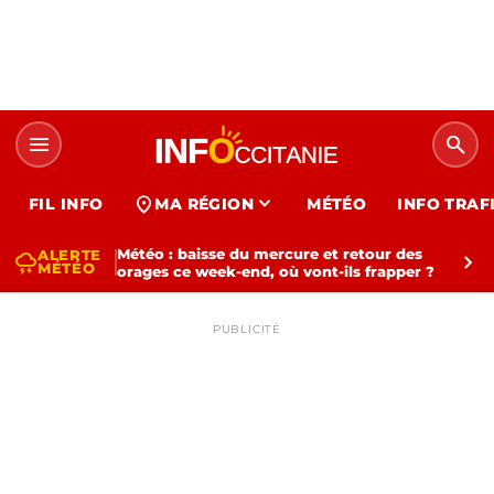
menu
search
expand_more
location_on
FIL INFO
MA RÉGION
MÉTÉO
INFO TRAF
Météo : baisse du mercure et retour des
ALERTE
thunderstorm
chevron_right
MÉTÉO
orages ce week-end, où vont-ils frapper ?
PUBLICITÉ