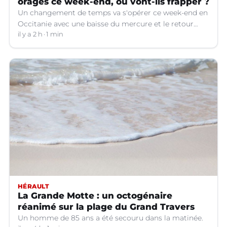
orages ce week-end, où vont-ils frapper ?
Un changement de temps va s'opérer ce week-end en
Occitanie avec une baisse du mercure et le retour
d'orages dans certains départements.
il y a 2 h
1 min
HÉRAULT
La Grande Motte : un octogénaire
réanimé sur la plage du Grand Travers
Un homme de 85 ans a été secouru dans la matinée.