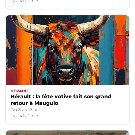
il y a 4 h
1 min
HÉRAULT
Hérault : la fête votive fait son grand
retour à Mauguio
Du 8 au 16 août.
il y a 4 h
1 min