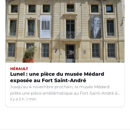
HÉRAULT
Lunel : une pièce du musée Médard
exposée au Fort Saint-André
Jusqu'au 4 novembre prochain, le musée Médard
prête une pièce emblématique au Fort Saint-André à
Villeneuve-lez-Avignon (Gard).
il y a 5 h
1 min