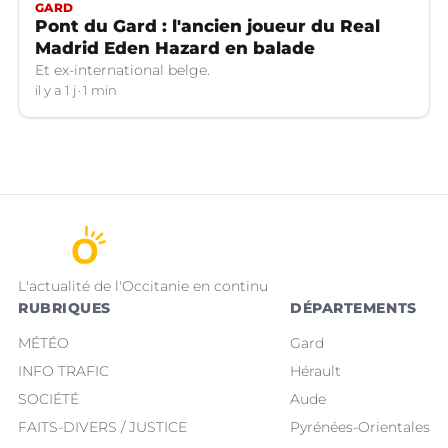
GARD
Pont du Gard : l'ancien joueur du Real
Madrid Eden Hazard en balade
Et ex-international belge.
il y a 1 j
1 min
L'actualité de l'Occitanie en continu
RUBRIQUES
DÉPARTEMENTS
MÉTÉO
Gard
INFO TRAFIC
Hérault
SOCIÉTÉ
Aude
FAITS-DIVERS / JUSTICE
Pyrénées-Orientales