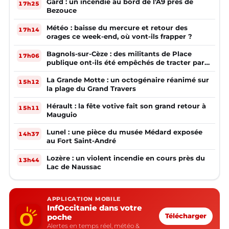
Gard : un incendie au bord de l'A9 près de
17h25
Bezouce
Météo : baisse du mercure et retour des
17h14
orages ce week-end, où vont-ils frapper ?
Bagnols-sur-Cèze : des militants de Place
17h06
publique ont-ils été empêchés de tracter par
la mairie ?
La Grande Motte : un octogénaire réanimé sur
15h12
la plage du Grand Travers
Hérault : la fête votive fait son grand retour à
15h11
Mauguio
Lunel : une pièce du musée Médard exposée
14h37
au Fort Saint-André
Lozère : un violent incendie en cours près du
13h44
Lac de Naussac
APPLICATION MOBILE
InfOccitanie dans votre
poche
Télécharger
Alertes en temps réel, météo &