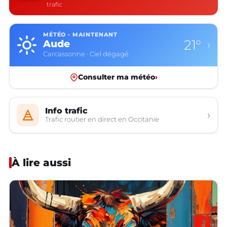
trafic
MÉTÉO · MAINTENANT
21°
Aude
›
Carcassonne · Ciel dégagé
Consulter ma météo
›
Info trafic
›
Trafic routier en direct en Occitanie
À lire aussi