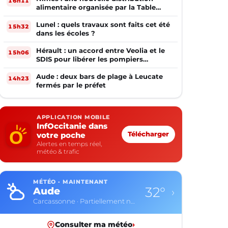
16h11
alimentaire organisée par la Table
Ouverte
Lunel : quels travaux sont faits cet été
15h32
dans les écoles ?
Hérault : un accord entre Veolia et le
15h06
SDIS pour libérer les pompiers
volontaires
Aude : deux bars de plage à Leucate
14h23
fermés par le préfet
APPLICATION MOBILE
InfOccitanie dans
votre poche
Télécharger
Alertes en temps réel,
météo & trafic
MÉTÉO · MAINTENANT
32°
Aude
›
Carcassonne · Partiellement nuageux
Consulter ma météo
›