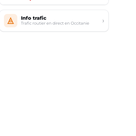
Info trafic
›
Trafic routier en direct en Occitanie