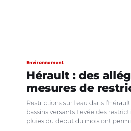
Environnement
Hérault : des all
mesures de restri
Restrictions sur l’eau dans l’Héraul
bassins versants Levée des restricti
pluies du début du mois ont permis