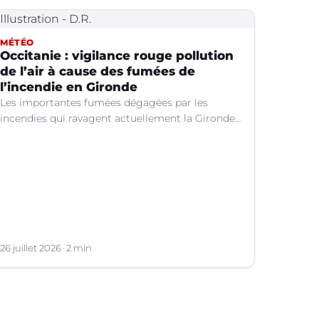
MÉTÉO
Occitanie : vigilance rouge pollution
de l’air à cause des fumées de
l’incendie en Gironde
Les importantes fumées dégagées par les
incendies qui ravagent actuellement la Gironde
continuent de se propager vers le sud-est de la
France.
26 juillet 2026
2 min