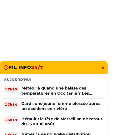
FIL INFO
24/7
AUJOURD'HUI
Météo : à quand une baisse des
17h25
températures en Occitanie ? Les
prévisions
Gard : une jeune femme blessée après
17h14
un accident en rivière
Hérault : la fête de Marseillan de retour
16h19
du 15 au 18 août
Nîmes : une nouvelle distribution