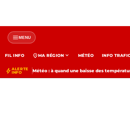
menu
MENU
expand_more
location_on
FIL INFO
MA RÉGION
MÉTÉO
INFO TRAFI
ALERTE
bolt
Météo : à quand une baisse des températur
INFO