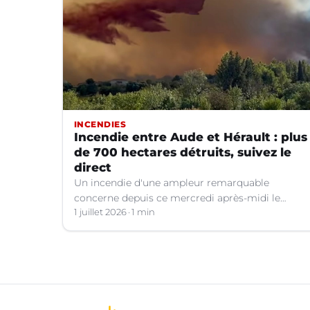
INCENDIES
Incendie entre Aude et Hérault : plus
de 700 hectares détruits, suivez le
direct
Un incendie d'une ampleur remarquable
concerne depuis ce mercredi après-midi le
Minervois aux confins de l'Aude et de l'Hérault.
1 juillet 2026
1 min