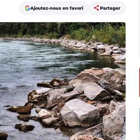
share
Ajoutez-nous en favori
Partager