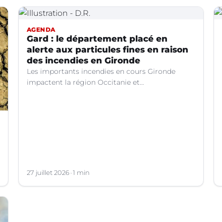
AGENDA
Gard : le département placé en
alerte aux particules fines en raison
des incendies en Gironde
Les importants incendies en cours Gironde
impactent la région Occitanie et
particulièrement le département du Gard. Les
fumées générées par ces feux entraînent une
dégradation de la qualité de l’air en raison des
concentrations de particules en suspension
(PM10) atteignent des niveaux préoccupants.
27 juillet 2026
1 min