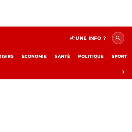
search
campaign
UNE INFO ?
OISIRS
ECONOMIE
SANTÉ
POLITIQUE
SPORT
chevron_right