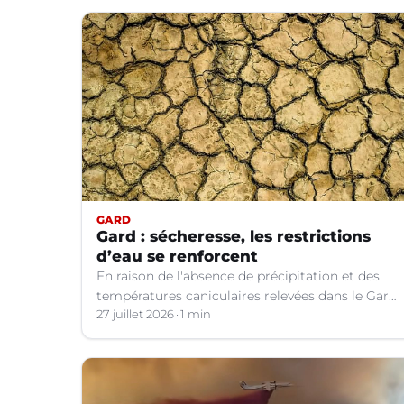
GARD
Gard : sécheresse, les restrictions
d’eau se renforcent
En raison de l'absence de précipitation et des
températures caniculaires relevées dans le Gard
depuis le 1er juillet, la situation hydrologique du
27 juillet 2026
1 min
département s'aggrave.