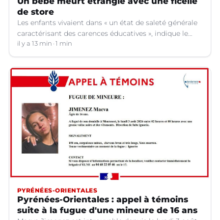
Un bébé meurt étranglé avec une ficelle
de store
Les enfants vivaient dans « un état de saleté générale
caractérisant des carences éducatives », indique le
parquet.
il y a 13 min
1 min
PYRÉNÉES-ORIENTALES
Pyrénées-Orientales : appel à témoins
suite à la fugue d'une mineure de 16 ans