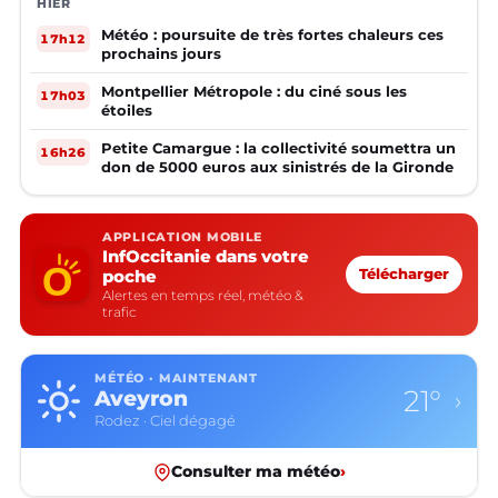
HIER
Météo : poursuite de très fortes chaleurs ces
17h12
prochains jours
Montpellier Métropole : du ciné sous les
17h03
étoiles
Petite Camargue : la collectivité soumettra un
16h26
don de 5000 euros aux sinistrés de la Gironde
APPLICATION MOBILE
InfOccitanie dans votre
poche
Télécharger
Alertes en temps réel, météo &
trafic
MÉTÉO · MAINTENANT
21°
Aveyron
›
Rodez · Ciel dégagé
Consulter ma météo
›