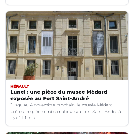
HÉRAULT
Lunel : une pièce du musée Médard
exposée au Fort Saint-André
Jusqu'au 4 novembre prochain, le musée Médard
prête une pièce emblématique au Fort Saint-André à
Villeneuve-lez-Avignon (Gard).
il y a 1 j
1 min