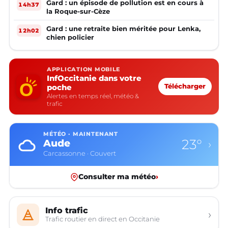
Gard : un épisode de pollution est en cours à
14h37
la Roque-sur-Cèze
Gard : une retraite bien méritée pour Lenka,
12h02
chien policier
APPLICATION MOBILE
InfOccitanie dans votre
poche
Télécharger
Alertes en temps réel, météo &
trafic
MÉTÉO · MAINTENANT
23°
Aude
›
Carcassonne · Couvert
Consulter ma météo
›
Info trafic
›
Trafic routier en direct en Occitanie