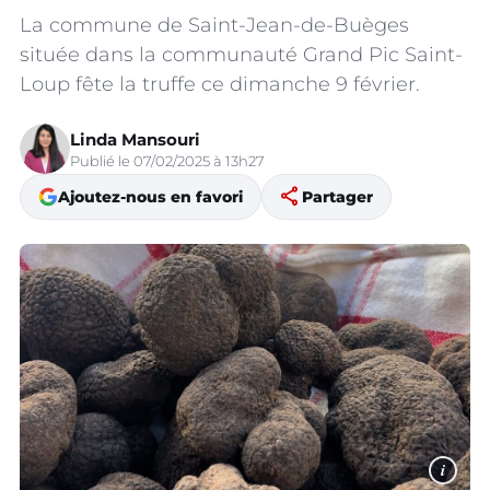
La commune de Saint-Jean-de-Buèges
située dans la communauté Grand Pic Saint-
Loup fête la truffe ce dimanche 9 février.
Linda Mansouri
Publié le 07/02/2025 à 13h27
share
Ajoutez-nous en favori
Partager
i