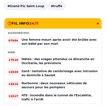
#Grand Pic Saint-Loup
#truffe
FIL INFO
24/7
AUJOURD'HUI
Une femme meurt après avoir été brûlée avec
07h04
son bébé par son mari
HIER
Météo : des orages attendus ce dimanche en
17h10
Occitanie, les prévisions
Gard : tentative de cambriolage avec intrusion
16h39
au domicile à Sauzet
Narbonne : deux nouveaux véhicules de
16h10
secours pour les pompiers
A75 : incendie dans le tunnel de l'Escalette,
15h17
trafic à l'arrêt