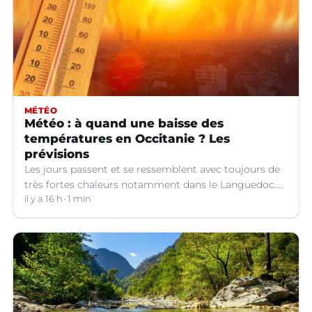
MÉTÉO
Météo : à quand une baisse des
températures en Occitanie ? Les
prévisions
Les jours passent et se ressemblent avec toujours de
très fortes chaleurs notamment dans le Languedoc.
Jusqu’à quand ?
il y a 16 h
1 min