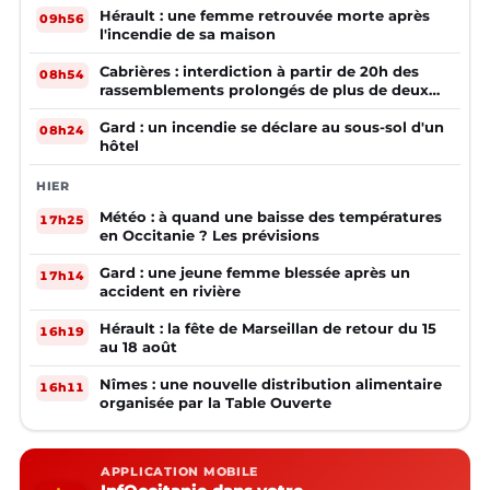
Hérault : une femme retrouvée morte après
09h56
l'incendie de sa maison
Cabrières : interdiction à partir de 20h des
08h54
rassemblements prolongés de plus de deux
mineurs non accompagnés d'un adulte
Gard : un incendie se déclare au sous-sol d'un
08h24
hôtel
HIER
Météo : à quand une baisse des températures
17h25
en Occitanie ? Les prévisions
Gard : une jeune femme blessée après un
17h14
accident en rivière
Hérault : la fête de Marseillan de retour du 15
16h19
au 18 août
Nîmes : une nouvelle distribution alimentaire
16h11
organisée par la Table Ouverte
APPLICATION MOBILE