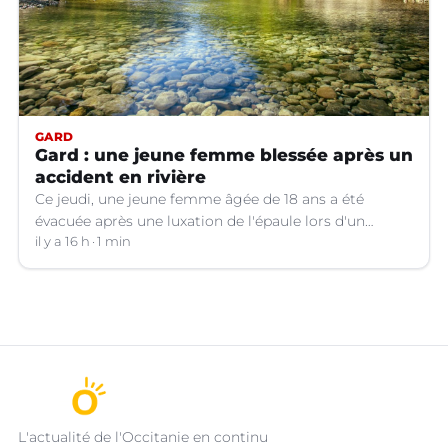
GARD
Gard : une jeune femme blessée après un
accident en rivière
Ce jeudi, une jeune femme âgée de 18 ans a été
évacuée après une luxation de l'épaule lors d'un
plongeon dans une rivière à Saint-André-de-
il y a 16 h
1 min
Valborgne (Gard).
L'actualité de l'Occitanie en continu