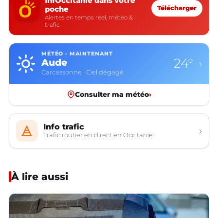
InfOccitanie dans votre
poche
Télécharger
Alertes en temps réel, météo &
trafic
MÉTÉO · MAINTENANT
24°
Aude
›
Carcassonne · Ciel dégagé
Consulter ma météo
›
Info trafic
›
Trafic routier en direct en Occitanie
À lire aussi