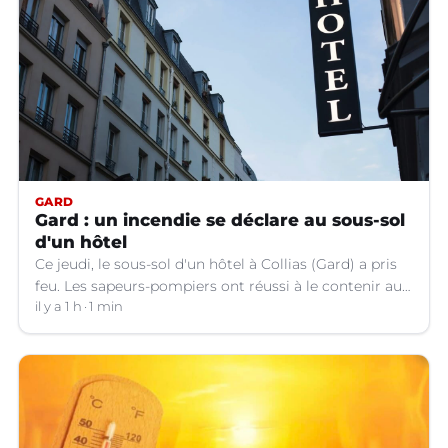
GARD
Gard : un incendie se déclare au sous-sol
d'un hôtel
Ce jeudi, le sous-sol d'un hôtel à Collias (Gard) a pris
feu. Les sapeurs-pompiers ont réussi à le contenir au
niveau de la buanderie.
il y a 1 h
1 min