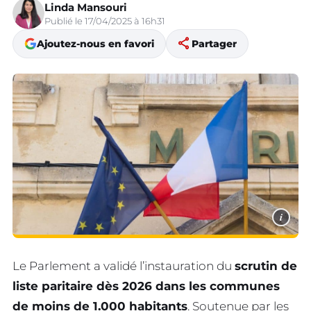
Linda Mansouri
Publié le 17/04/2025 à 16h31
share
Ajoutez-nous en favori
Partager
i
Le Parlement a validé l’instauration du
scrutin de
liste paritaire dès 2026 dans les communes
de moins de 1.000 habitants
. Soutenue par les