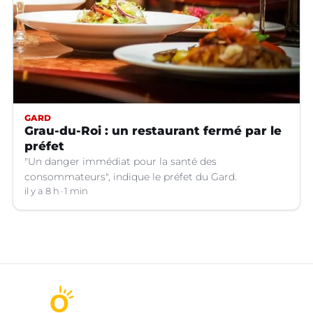
GARD
Grau-du-Roi : un restaurant fermé par le
préfet
"Un danger immédiat pour la santé des
consommateurs", indique le préfet du Gard.
il y a 8 h
1 min