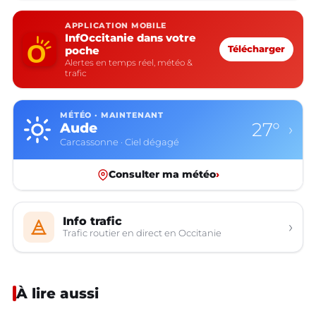
APPLICATION MOBILE
InfOccitanie dans votre
poche
Télécharger
Alertes en temps réel, météo &
trafic
MÉTÉO · MAINTENANT
27°
Aude
›
Carcassonne · Ciel dégagé
Consulter ma météo
›
Info trafic
›
Trafic routier en direct en Occitanie
À lire aussi