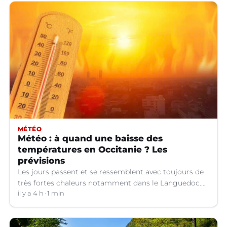
MÉTÉO
Météo : à quand une baisse des
températures en Occitanie ? Les
prévisions
Les jours passent et se ressemblent avec toujours de
très fortes chaleurs notamment dans le Languedoc.
Jusqu’à quand ?
il y a 4 h
1 min