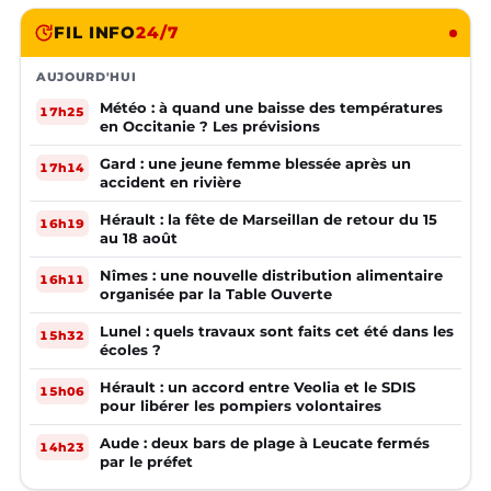
FIL INFO
24/7
AUJOURD'HUI
Météo : à quand une baisse des températures
17h25
en Occitanie ? Les prévisions
Gard : une jeune femme blessée après un
17h14
accident en rivière
Hérault : la fête de Marseillan de retour du 15
16h19
au 18 août
Nîmes : une nouvelle distribution alimentaire
16h11
organisée par la Table Ouverte
Lunel : quels travaux sont faits cet été dans les
15h32
écoles ?
Hérault : un accord entre Veolia et le SDIS
15h06
pour libérer les pompiers volontaires
Aude : deux bars de plage à Leucate fermés
14h23
par le préfet