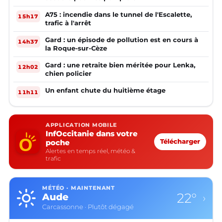
A75 : incendie dans le tunnel de l'Escalette,
15h17
trafic à l'arrêt
Gard : un épisode de pollution est en cours à
14h37
la Roque-sur-Cèze
Gard : une retraite bien méritée pour Lenka,
12h02
chien policier
Un enfant chute du huitième étage
11h11
APPLICATION MOBILE
InfOccitanie dans votre
poche
Télécharger
Alertes en temps réel, météo &
trafic
MÉTÉO · MAINTENANT
22°
Aude
›
Carcassonne · Plutôt dégagé