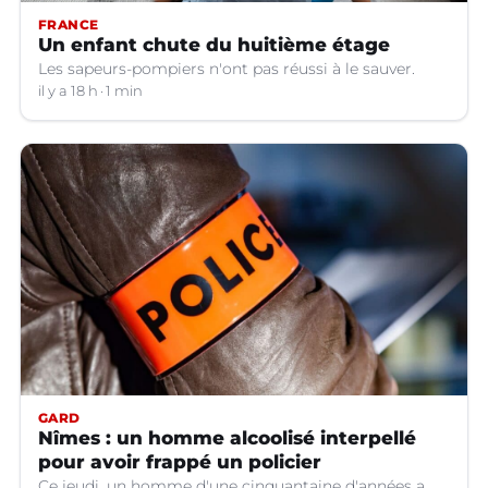
FRANCE
Un enfant chute du huitième étage
Les sapeurs-pompiers n'ont pas réussi à le sauver.
il y a 18 h
1 min
GARD
Nîmes : un homme alcoolisé interpellé
pour avoir frappé un policier
Ce jeudi, un homme d'une cinquantaine d'années a