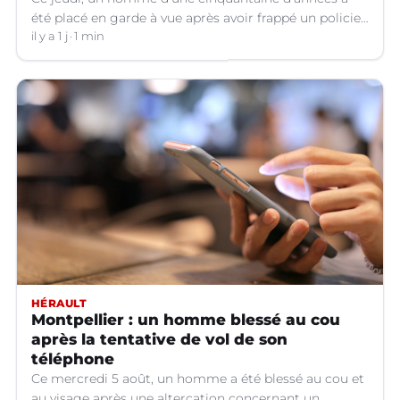
été placé en garde à vue après avoir frappé un policier
hors service à Nîmes (Gard).
il y a 1 j
1 min
HÉRAULT
Montpellier : un homme blessé au cou
après la tentative de vol de son
téléphone
Ce mercredi 5 août, un homme a été blessé au cou et
au visage après une altercation concernant un