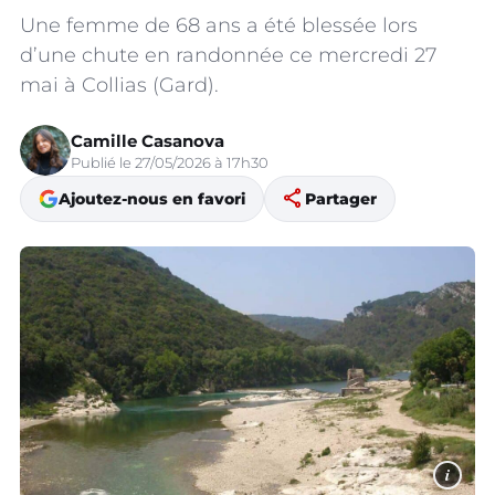
Une femme de 68 ans a été blessée lors
d’une chute en randonnée ce mercredi 27
mai à Collias (Gard).
Camille Casanova
Publié le 27/05/2026 à 17h30
share
Ajoutez-nous en favori
Partager
i