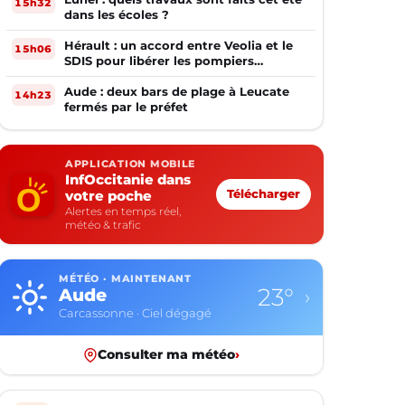
15h32
dans les écoles ?
Hérault : un accord entre Veolia et le
15h06
SDIS pour libérer les pompiers
volontaires
Aude : deux bars de plage à Leucate
14h23
fermés par le préfet
APPLICATION MOBILE
InfOccitanie dans
votre poche
Télécharger
Alertes en temps réel,
météo & trafic
MÉTÉO · MAINTENANT
23°
Aude
›
Carcassonne · Ciel dégagé
Consulter ma météo
›