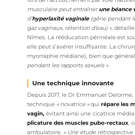
musculaire peut entraîner
une béance 
d’
hyperlaxité vaginale
(gêne pendant le
gaz vaginaux, rétention d’eau) »,
détaill
Nîmes. La rééducation périnéale est so
elle peut s’avérer insuffisante. La chiru
myorraphie médiane), bien que général
pendant les rapports sexuels ».
Une technique innovante
Depuis 2017, le Dr Emmanuel Delorme, c
technique
« novatrice »
qui
répare les 
vagin,
évitant ainsi une cicatrice médi
plicature des muscles pubo-rectaux
, 
ambulatoire.
« Une étude rétrospectiv