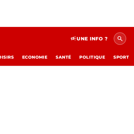
search
campaign
UNE INFO ?
OISIRS
ECONOMIE
SANTÉ
POLITIQUE
SPORT