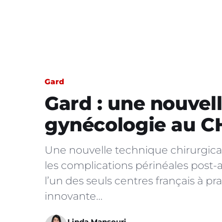
Gard
Gard : une nouvel
gynécologie au C
Une nouvelle technique chirurgic
les complications périnéales pos
l’un des seuls centres français à p
innovante…
Linda Mansouri