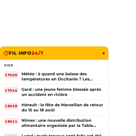
FIL INFO
24/7
HIER
Météo : à quand une baisse des
17h25
températures en Occitanie ? Les
prévisions
Gard : une jeune femme blessée après
17h14
un accident en rivière
Hérault : la fête de Marseillan de retour
16h19
du 15 au 18 août
Nîmes : une nouvelle distribution
16h11
alimentaire organisée par la Table
Ouverte
Lunel : quels travaux sont faits cet été