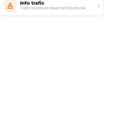
Info trafic
›
Trafic routier en direct en Occitanie