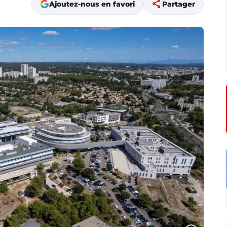
share
Ajoutez-nous en favori
Partager