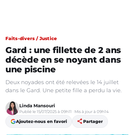
Faits-divers / Justice
Gard : une fillette de 2 ans
décède en se noyant dans
une piscine
Deux noyades ont été relevées le 14 juillet
dans le Gard. Une petite fille a perdu la vie.
Linda Mansouri
Publié le 15/07/2025 à 09h11 · Mis à jour à 09h14
share
Ajoutez-nous en favori
Partager