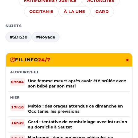
FAITS-DIVERS / JUSTICE
ACTUALITÉS
OCCITANIE
À LA UNE
GARD
SUJETS
#SDIS30
#Noyade
FIL INFO
24/7
AUJOURD'HUI
Une femme meurt après avoir été brûlée avec
07h04
son bébé par son mari
HIER
Météo : des orages attendus ce dimanche en
17h10
Occitanie, les prévisions
Gard : tentative de cambriolage avec intrusion
16h39
au domicile à Sauzet
Narbonne : deux nouveaux véhicules de