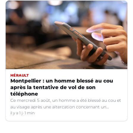
HÉRAULT
Montpellier : un homme blessé au cou
après la tentative de vol de son
téléphone
Ce mercredi 5 août, un homme a été blessé au cou et
au visage après une altercation concernant un
téléphone portable à Montpellier (Hérault).
il y a 1 j
1 min