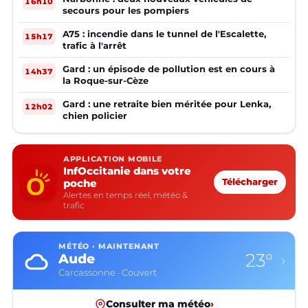
16h10
secours pour les pompiers
A75 : incendie dans le tunnel de l'Escalette,
15h17
trafic à l'arrêt
Gard : un épisode de pollution est en cours à
14h37
la Roque-sur-Cèze
Gard : une retraite bien méritée pour Lenka,
12h02
chien policier
APPLICATION MOBILE
InfOccitanie dans votre
poche
Télécharger
Alertes en temps réel, météo &
trafic
MÉTÉO · MAINTENANT
23°
Aude
›
Carcassonne · Couvert
Consulter ma météo
›