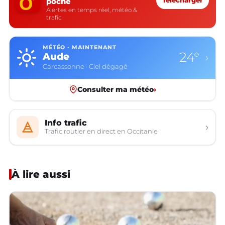
poche
Télécharger
Alertes en temps réel, météo &
trafic
MÉTÉO · MAINTENANT
24°
Aude
›
Carcassonne · Ciel dégagé
Consulter ma météo
›
Info trafic
›
Trafic routier en direct en Occitanie
À lire aussi