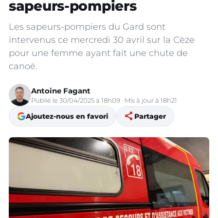
sapeurs-pompiers
Les sapeurs-pompiers du Gard sont
intervenus ce mercredi 30 avril sur la Cèze
pour une femme ayant fait une chute de
canoë.
Antoine Fagant
Publié le 30/04/2025 à 18h09 · Mis à jour à 18h21
share
Ajoutez-nous en favori
Partager