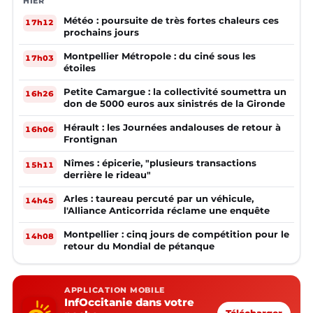
HIER
Météo : poursuite de très fortes chaleurs ces
17h12
prochains jours
Montpellier Métropole : du ciné sous les
17h03
étoiles
Petite Camargue : la collectivité soumettra un
16h26
don de 5000 euros aux sinistrés de la Gironde
Hérault : les Journées andalouses de retour à
16h06
Frontignan
Nîmes : épicerie, "plusieurs transactions
15h11
derrière le rideau"
Arles : taureau percuté par un véhicule,
14h45
l'Alliance Anticorrida réclame une enquête
Montpellier : cinq jours de compétition pour le
14h08
retour du Mondial de pétanque
APPLICATION MOBILE
InfOccitanie dans votre