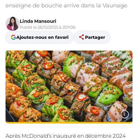
enseigne de bouche arrive dans la Vaunage.
Linda Mansouri
Publié le 26/10/2025 à 20h06
share
Ajoutez-nous en favori
Partager
i
Après McDonald’s inauguré en décembre 2024