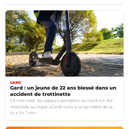
GARD
Gard : un jeune de 22 ans blessé dans un
accident de trottinette
Ce mercredi, les sapeurs-pompiers du Gard ont été
mobilisés au Vigan (Gard) suite à un accident de la
circulation impliquant le conducteur d'une trottinette
il y a 3 h
1 min
qui souffre d'un traumatisme crânien.