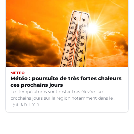
MÉTÉO
Météo : poursuite de très fortes chaleurs
ces prochains jours
Les températures vont rester très élevées ces
prochains jours sur la région notamment dans le
Languedoc.
il y a 18 h
1 min