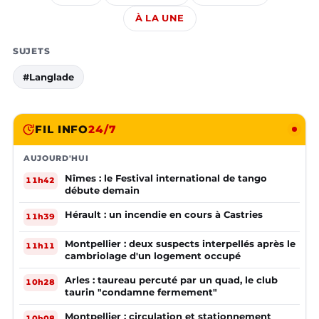
À LA UNE
SUJETS
#Langlade
FIL INFO
24/7
AUJOURD'HUI
Nîmes : le Festival international de tango
11h42
débute demain
Hérault : un incendie en cours à Castries
11h39
Montpellier : deux suspects interpellés après le
11h11
cambriolage d'un logement occupé
Arles : taureau percuté par un quad, le club
10h28
taurin "condamne fermement"
Montpellier : circulation et stationnement
10h08