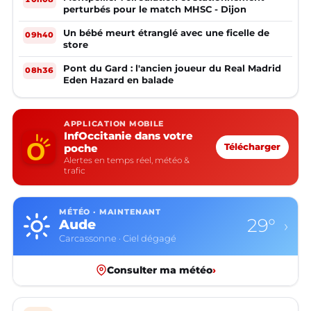
perturbés pour le match MHSC - Dijon
Un bébé meurt étranglé avec une ficelle de
09h40
store
Pont du Gard : l'ancien joueur du Real Madrid
08h36
Eden Hazard en balade
APPLICATION MOBILE
InfOccitanie dans votre
poche
Télécharger
Alertes en temps réel, météo &
trafic
MÉTÉO · MAINTENANT
29°
Aude
›
Carcassonne · Ciel dégagé
Consulter ma météo
›