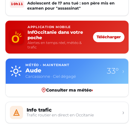
Adolescent de 17 ans tué : son père mis en
10h11
examen pour "assassinat"
APPLICATION MOBILE
InfOccitanie dans votre
poche
Télécharger
Alertes en temps réel, météo &
trafic
MÉTÉO · MAINTENANT
33°
Aude
›
Carcassonne · Ciel dégagé
Consulter ma météo
›
Info trafic
›
Trafic routier en direct en Occitanie