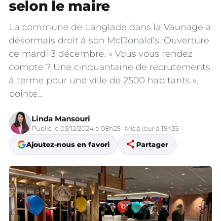
selon le maire
La commune de Langlade dans la Vaunage a
désormais droit à son McDonald’s. Ouverture
ce mardi 3 décembre. « Vous vous rendez
compte ? Une cinquantaine de recrutements
à terme pour une ville de 2500 habitants »,
pointe…
Linda Mansouri
Publié le 03/12/2024 à 08h25 · Mis à jour à 15h35
share
Ajoutez-nous en favori
Partager