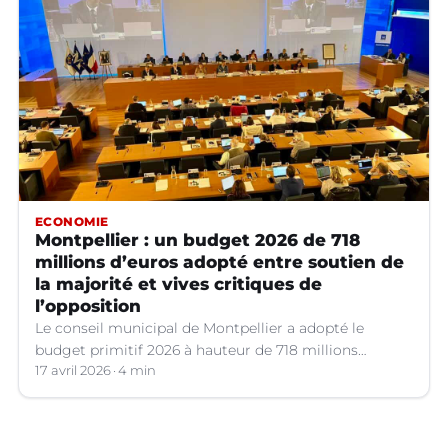
ECONOMIE
Montpellier : un budget 2026 de 718
millions d’euros adopté entre soutien de
la majorité et vives critiques de
l’opposition
Le conseil municipal de Montpellier a adopté le
budget primitif 2026 à hauteur de 718 millions
d’euros, qui a suscité de vifs débats.
17 avril 2026
4 min