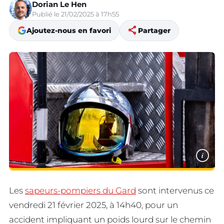
Dorian Le Hen
Publié le 21/02/2025 à 17h55
share
Ajoutez-nous en favori
Partager
i
Les
sapeurs-pompiers du Gard
sont intervenus ce
vendredi 21 février 2025, à 14h40, pour un
accident impliquant un poids lourd sur le chemin