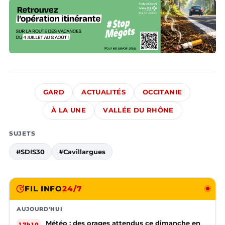
GARD
ACTUALITÉS
OCCITANIE
À LA UNE
VALLÉE DU RHÔNE
SUJETS
#SDIS30
#Cavillargues
FIL INFO
24/7
AUJOURD'HUI
Météo : des orages attendus ce dimanche en
17h10