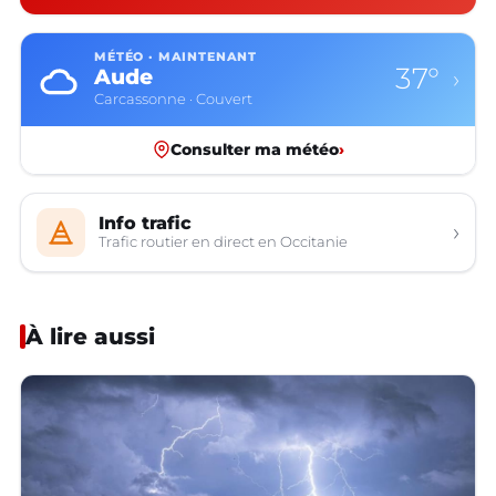
MÉTÉO · MAINTENANT
34°
Aveyron
›
Rodez · Couvert
Consulter ma météo
›
Info trafic
›
Trafic routier en direct en Occitanie
À lire aussi