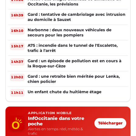
Occitanie, les prévisions
Gard : tentative de cambriolage avec intrusion
16h39
au domicile à Sauzet
Narbonne : deux nouveaux véhicules de
16h10
secours pour les pompiers
A75 : incendie dans le tunnel de l'Escalette,
15h17
trafic à l'arrêt
Gard : un épisode de pollution est en cours à
14h37
la Roque-sur-Cèze
Gard : une retraite bien méritée pour Lenka,
12h02
chien policier
Un enfant chute du huitième étage
11h11
APPLICATION MOBILE
InfOccitanie dans votre
poche
Télécharger
Alertes en temps réel, météo &
trafic