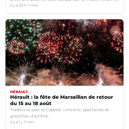
Villeneuve-lez-Avignon (Gard).
il y a 23 h
1 min
HÉRAULT
Hérault : la fête de Marseillan de retour
du 15 au 18 août
Traditions avec le Capelet, concerts, spectacles et
grand feu d’artifice...
il y a 1 j
1 min