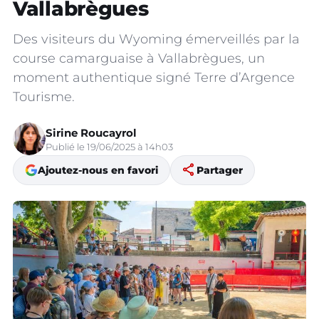
Vallabrègues
Des visiteurs du Wyoming émerveillés par la
course camarguaise à Vallabrègues, un
moment authentique signé Terre d’Argence
Tourisme.
Sirine Roucayrol
Publié le 19/06/2025 à 14h03
share
Ajoutez-nous en favori
Partager