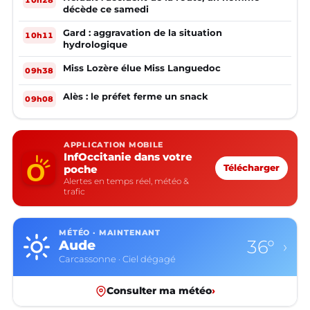
décède ce samedi
Gard : aggravation de la situation
10h11
hydrologique
Miss Lozère élue Miss Languedoc
09h38
Alès : le préfet ferme un snack
09h08
APPLICATION MOBILE
InfOccitanie dans votre
poche
Télécharger
Alertes en temps réel, météo &
trafic
MÉTÉO · MAINTENANT
36°
Aude
›
Carcassonne · Ciel dégagé
Consulter ma météo
›