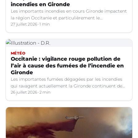
incendies en Gironde
Les importants incendies en cours Gironde impactent
la région Occitanie et particulièrement le
département du Gard. Les fumées générées par ces
27 juillet 2026
1 min
feux entraînent une dégradation de la qualité de l’air
en raison des concentrations de particules en
suspension (PM10) atteignent des niveaux
préoccupants.
MÉTÉO
Occitanie : vigilance rouge pollution de
l’air à cause des fumées de l’incendie en
Gironde
Les importantes fumées dégagées par les incendies
qui ravagent actuellement la Gironde continuent de
se propager vers le sud-est de la France.
26 juillet 2026
2 min