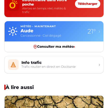
poche
Télécharger
Alertes en temps réel, météo &
trafic
MÉTÉO · MAINTENANT
15°
Aveyron
›
Rodez · Ciel dégagé
Consulter ma météo
›
Info trafic
›
Trafic routier en direct en Occitanie
À lire aussi