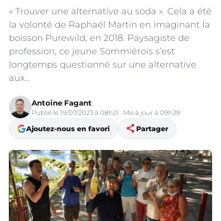
« Trouver une alternative au soda ». Cela a été
la volonté de Raphaël Martin en imaginant la
boisson Purewild, en 2018. Paysagiste de
profession, ce jeune Sommiérois s’est
longtemps questionné sur une alternative
aux…
Antoine Fagant
Publié le 19/07/2023 à 08h21 · Mis à jour à 09h39
share
Ajoutez-nous en favori
Partager