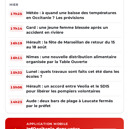
HIER
Météo : à quand une baisse des températures
17h25
en Occitanie ? Les prévisions
Gard : une jeune femme blessée après un
17h14
accident en rivière
Hérault : la fête de Marseillan de retour du 15
16h19
au 18 août
Nîmes : une nouvelle distribution alimentaire
16h11
organisée par la Table Ouverte
Lunel : quels travaux sont faits cet été dans les
15h32
écoles ?
Hérault : un accord entre Veolia et le SDIS
15h06
pour libérer les pompiers volontaires
Aude : deux bars de plage à Leucate fermés
14h23
par le préfet
APPLICATION MOBILE
InfOccitanie dans votre