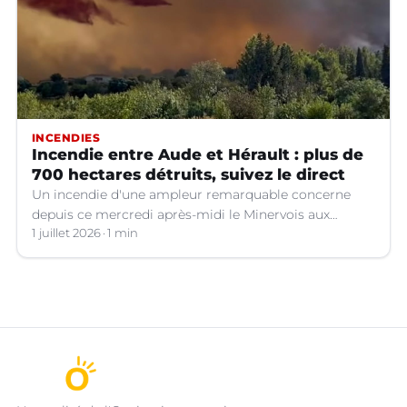
INCENDIES
Incendie entre Aude et Hérault : plus de
700 hectares détruits, suivez le direct
Un incendie d'une ampleur remarquable concerne
depuis ce mercredi après-midi le Minervois aux
confins de l'Aude et de l'Hérault.
1 juillet 2026
1 min