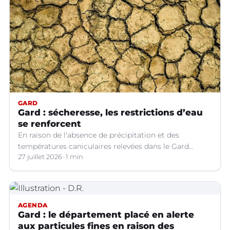
GARD
Gard : sécheresse, les restrictions d’eau
se renforcent
En raison de l'absence de précipitation et des
températures caniculaires relevées dans le Gard
depuis le 1er juillet, la situation hydrologique du
27 juillet 2026
1 min
département s'aggrave.
AGENDA
Gard : le département placé en alerte
aux particules fines en raison des