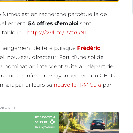
 Nîmes est en recherche perpétuelle de
tuellement,
54 offres d’emploi
sont
table ici :
https://swll.to/RYtxGNP
.
changement de tête puisque
Frédéric
iel, nouveau
directeur. Fort d’une solide
 nomination intervient suite au départ de
rra ainsi renforcer le rayonnement du CHU à
nnait par ailleurs sa
nouvelle IRM Sola
par
UBLICITÉ