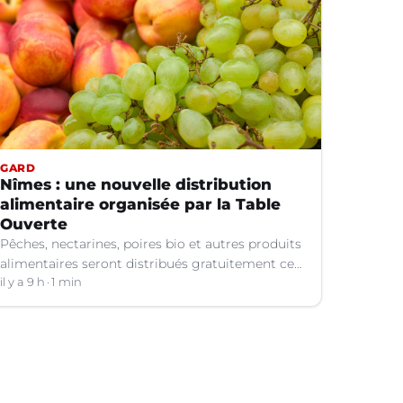
GARD
Nîmes : une nouvelle distribution
alimentaire organisée par la Table
Ouverte
Pêches, nectarines, poires bio et autres produits
alimentaires seront distribués gratuitement ce
vendredi 7 août par les bénévoles de la Table
il y a 9 h
1 min
Ouverte à Nîmes (Gard).