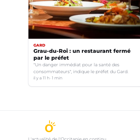
GARD
Grau-du-Roi : un restaurant fermé
par le préfet
"Un danger immédiat pour la santé des
consommateurs", indique le préfet du Gard.
il y a 11 h
1 min
L'actualité de l'Occitanie en continu