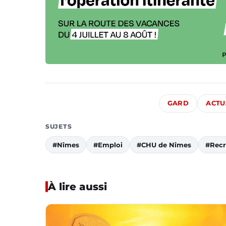
GARD
ACTU
SUJETS
#Nîmes
#Emploi
#CHU de Nîmes
#Rec
À lire aussi