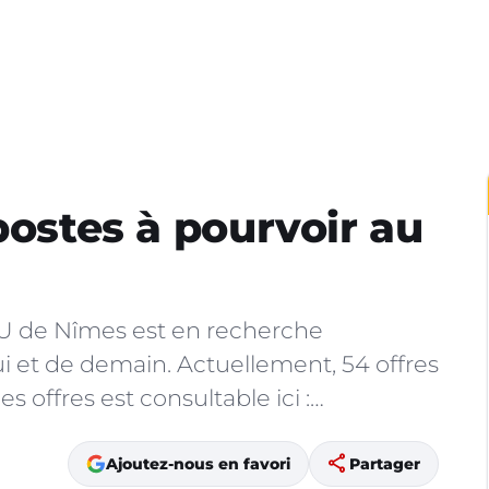
postes à pourvoir au
U de Nîmes est en recherche
ui et de demain. Actuellement, 54 offres
es offres est consultable ici :…
share
Ajoutez-nous en favori
Partager