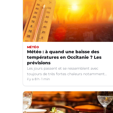
MÉTÉO
Météo : à quand une baisse des
températures en Occitanie ? Les
prévisions
Les jours passent et se ressemblent avec
toujours de très fortes chaleurs notamment
dans le Languedoc. Jusqu’à quand ?
il y a 8 h
1 min