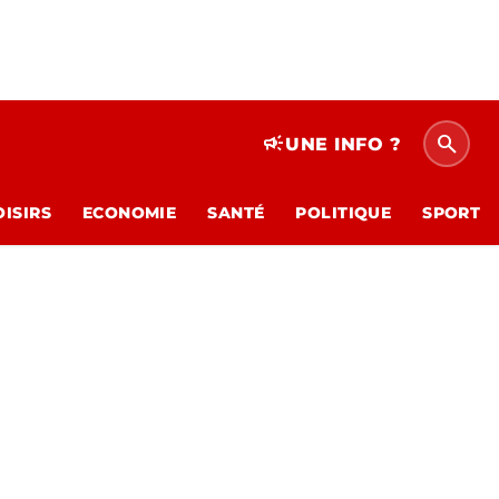
search
campaign
UNE INFO ?
OISIRS
ECONOMIE
SANTÉ
POLITIQUE
SPORT