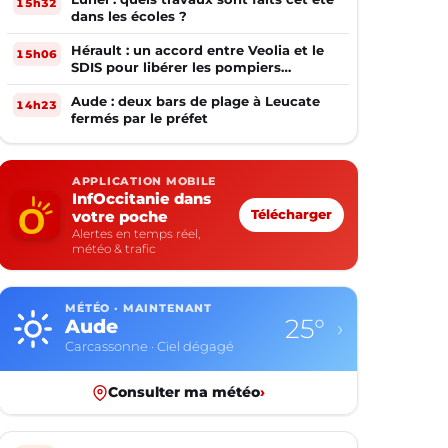
15h32
dans les écoles ?
Hérault : un accord entre Veolia et le
15h06
SDIS pour libérer les pompiers
volontaires
Aude : deux bars de plage à Leucate
14h23
fermés par le préfet
APPLICATION MOBILE
InfOccitanie dans
votre poche
Télécharger
Alertes en temps réel,
météo & trafic
MÉTÉO · MAINTENANT
25°
Aude
›
Carcassonne · Ciel dégagé
Consulter ma météo
›