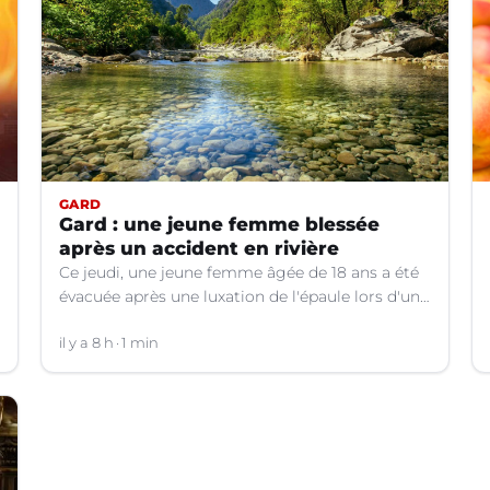
GARD
Gard : une jeune femme blessée
après un accident en rivière
Ce jeudi, une jeune femme âgée de 18 ans a été
évacuée après une luxation de l'épaule lors d'un
plongeon dans une rivière à Saint-André-de-
Valborgne (Gard).
il y a 8 h
1 min