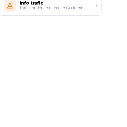
Info trafic
›
Trafic routier en direct en Occitanie