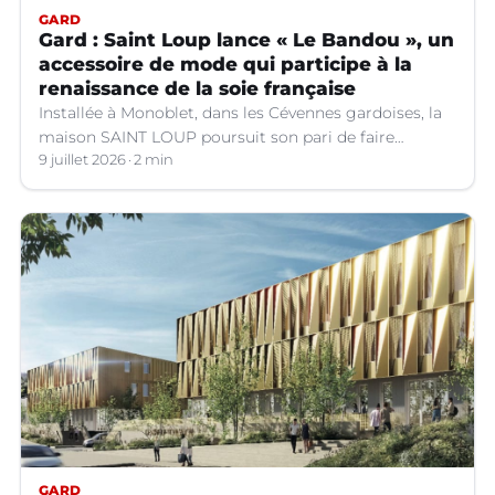
GARD
Gard : Saint Loup lance « Le Bandou », un
accessoire de mode qui participe à la
renaissance de la soie française
Installée à Monoblet, dans les Cévennes gardoises, la
maison SAINT LOUP poursuit son pari de faire
renaître la soie française.
9 juillet 2026
2 min
GARD