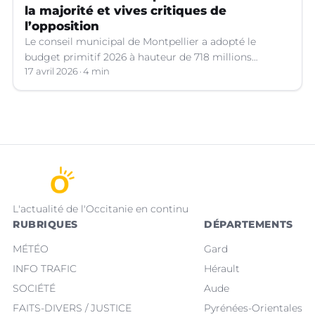
la majorité et vives critiques de
l’opposition
Le conseil municipal de Montpellier a adopté le
budget primitif 2026 à hauteur de 718 millions
d’euros, qui a suscité de vifs débats.
17 avril 2026
4 min
L'actualité de l'Occitanie en continu
RUBRIQUES
DÉPARTEMENTS
MÉTÉO
Gard
INFO TRAFIC
Hérault
SOCIÉTÉ
Aude
FAITS-DIVERS / JUSTICE
Pyrénées-Orientales