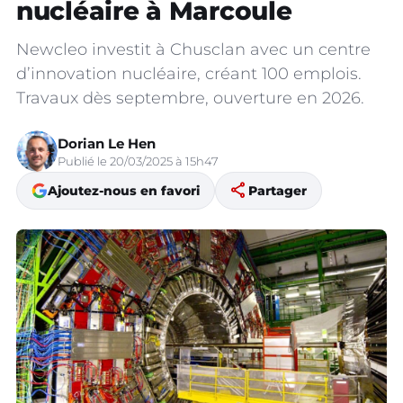
nucléaire à Marcoule
Newcleo investit à Chusclan avec un centre
d’innovation nucléaire, créant 100 emplois.
Travaux dès septembre, ouverture en 2026.
Dorian Le Hen
Publié le 20/03/2025 à 15h47
share
Ajoutez-nous en favori
Partager