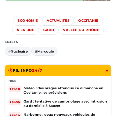
ECONOMIE
ACTUALITÉS
OCCITANIE
À LA UNE
GARD
VALLÉE DU RHÔNE
SUJETS
#Nucléaire
#Marcoule
FIL INFO
24/7
HIER
Météo : des orages attendus ce dimanche en
17h10
Occitanie, les prévisions
Gard : tentative de cambriolage avec intrusion
16h39
au domicile à Sauzet
Narbonne : deux nouveaux véhicules de
16h10