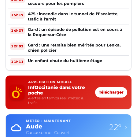
secours pour les pompiers
A75 : incendie dans le tunnel de l'Escalette,
15h17
trafic à l'arrêt
Gard : un épisode de pollution est en cours à
14h37
la Roque-sur-Cèze
Gard : une retraite bien méritée pour Lenka,
12h02
chien policier
Un enfant chute du huitième étage
11h11
APPLICATION MOBILE
InfOccitanie dans votre
poche
Télécharger
Alertes en temps réel, météo &
trafic
MÉTÉO · MAINTENANT
22°
Aude
›
Carcassonne · Couvert