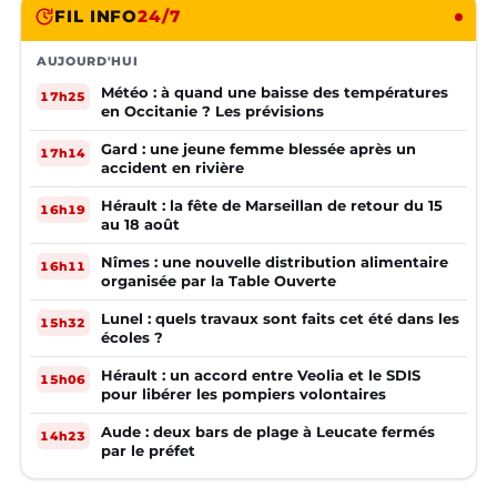
FIL INFO
24/7
AUJOURD'HUI
Météo : à quand une baisse des températures
17h25
en Occitanie ? Les prévisions
Gard : une jeune femme blessée après un
17h14
accident en rivière
Hérault : la fête de Marseillan de retour du 15
16h19
au 18 août
Nîmes : une nouvelle distribution alimentaire
16h11
organisée par la Table Ouverte
Lunel : quels travaux sont faits cet été dans les
15h32
écoles ?
Hérault : un accord entre Veolia et le SDIS
15h06
pour libérer les pompiers volontaires
Aude : deux bars de plage à Leucate fermés
14h23
par le préfet