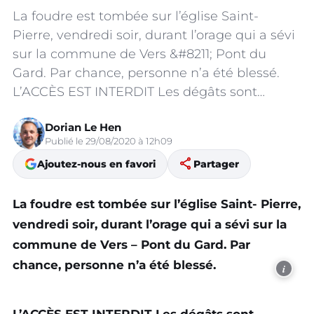
La foudre est tombée sur l’église Saint-
Pierre, vendredi soir, durant l’orage qui a sévi
sur la commune de Vers &#8211; Pont du
Gard. Par chance, personne n’a été blessé.
L’ACCÈS EST INTERDIT Les dégâts sont…
Dorian Le Hen
Publié le 29/08/2020 à 12h09
share
Ajoutez-nous en favori
Partager
La foudre est tombée sur l’église Saint- Pierre,
vendredi soir, durant l’orage qui a sévi sur la
commune de Vers – Pont du Gard. Par
chance, personne n’a été blessé.
i
L’ACCÈS EST INTERDIT Les dégâts sont