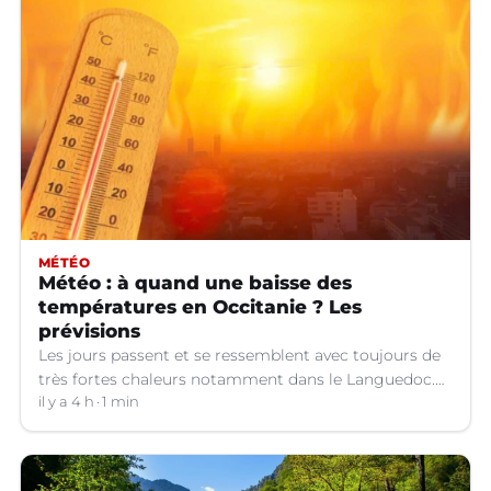
MÉTÉO
Météo : à quand une baisse des
températures en Occitanie ? Les
prévisions
Les jours passent et se ressemblent avec toujours de
très fortes chaleurs notamment dans le Languedoc.
Jusqu’à quand ?
il y a 4 h
1 min