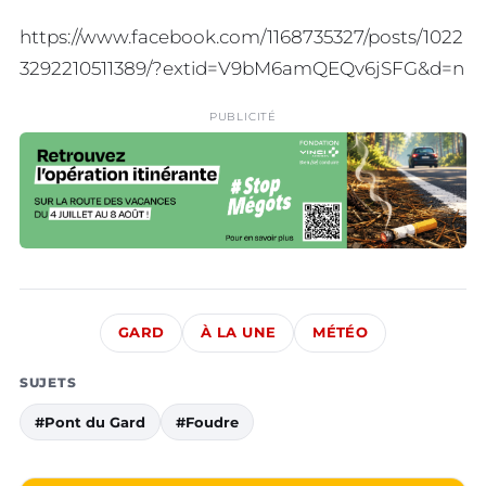
https://www.facebook.com/1168735327/posts/1022
3292210511389/?extid=V9bM6amQEQv6jSFG&d=n
PUBLICITÉ
GARD
À LA UNE
MÉTÉO
SUJETS
#Pont du Gard
#Foudre