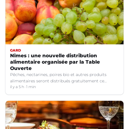
GARD
Nîmes : une nouvelle distribution
alimentaire organisée par la Table
Ouverte
Pêches, nectarines, poires bio et autres produits
alimentaires seront distribués gratuitement ce
vendredi 7 août par les bénévoles de la Table Ouverte
il y a 5 h
1 min
à Nîmes (Gard).