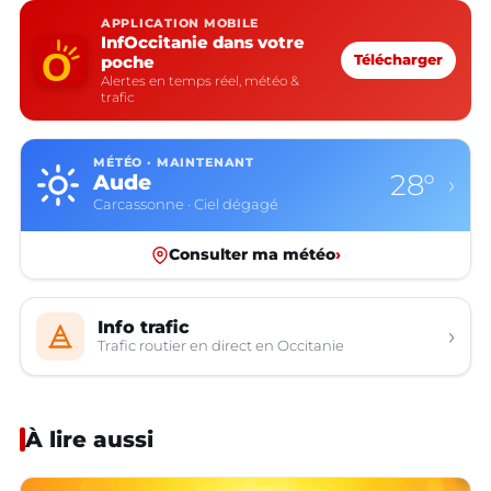
APPLICATION MOBILE
InfOccitanie dans votre
poche
Télécharger
Alertes en temps réel, météo &
trafic
MÉTÉO · MAINTENANT
28°
Aude
›
Carcassonne · Ciel dégagé
Consulter ma météo
›
Info trafic
›
Trafic routier en direct en Occitanie
À lire aussi