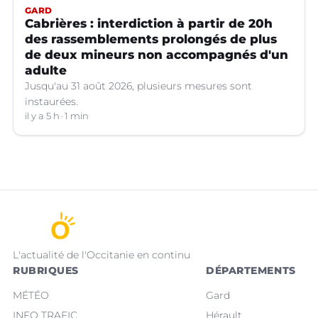
GARD
Cabrières : interdiction à partir de 20h
des rassemblements prolongés de plus
de deux mineurs non accompagnés d'un
adulte
Jusqu'au 31 août 2026, plusieurs mesures sont
instaurées.
il y a 5 h
1 min
L'actualité de l'Occitanie en continu
RUBRIQUES
DÉPARTEMENTS
MÉTÉO
Gard
INFO TRAFIC
Hérault