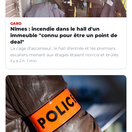
GARD
Nîmes : incendie dans le hall d'un
immeuble "connu pour être un point de
deal"
La cage d’ascenseur, le hall d’entrée et les premiers
escaliers menant aux étages étaient noircis et brûlés.
il y a 2 h
1 min