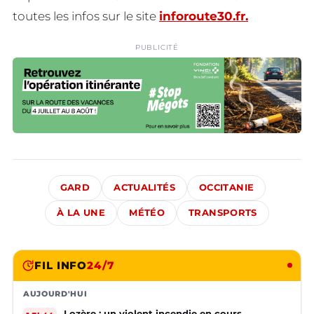
toutes les infos sur le site
inforoute30.fr.
PUBLICITÉ
GARD
ACTUALITÉS
OCCITANIE
À LA UNE
MÉTÉO
TRANSPORTS
FIL INFO
24/7
AUJOURD'HUI
Lozère : un violent incendie en cours