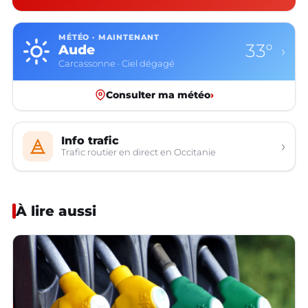
MÉTÉO · MAINTENANT
33°
Aude
›
Carcassonne · Ciel dégagé
Consulter ma météo
›
Info trafic
›
Trafic routier en direct en Occitanie
À lire aussi