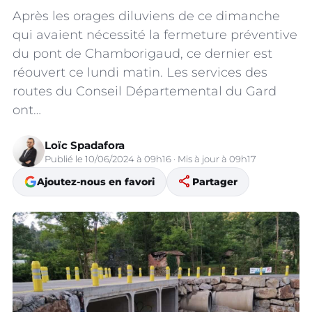
Après les orages diluviens de ce dimanche
qui avaient nécessité la fermeture préventive
du pont de Chamborigaud, ce dernier est
réouvert ce lundi matin. Les services des
routes du Conseil Départemental du Gard
ont…
Loïc Spadafora
Publié le 10/06/2024 à 09h16 · Mis à jour à 09h17
share
Ajoutez-nous en favori
Partager