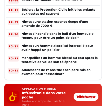
13h44
Béziers : la Protection Civile initie les enfants
12h11
aux gestes qui sauvent
Nîmes : une station essence écope d’une
11h57
amende de 7000 €
Nîmes : incendie dans le hall d'un immeuble
11h30
"connu pour être un point de deal"
Nîmes : un homme alcoolisé interpellé pour
10h31
avoir frappé un policier
Montpellier : un homme blessé au cou après la
10h12
tentative de vol de son téléphone
Adolescent de 17 ans tué : son père mis en
10h11
examen pour "assassinat"
APPLICATION MOBILE
InfOccitanie dans votre
poche
Télécharger
Alertes en temps réel, météo &
trafic