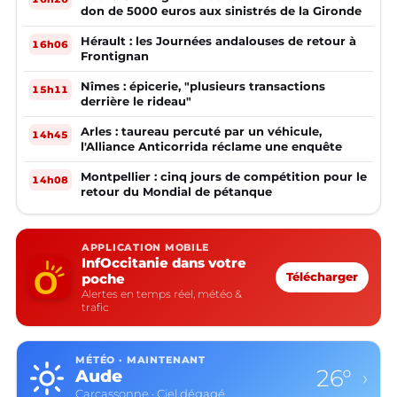
don de 5000 euros aux sinistrés de la Gironde
Hérault : les Journées andalouses de retour à
16h06
Frontignan
Nîmes : épicerie, "plusieurs transactions
15h11
derrière le rideau"
Arles : taureau percuté par un véhicule,
14h45
l'Alliance Anticorrida réclame une enquête
Montpellier : cinq jours de compétition pour le
14h08
retour du Mondial de pétanque
APPLICATION MOBILE
InfOccitanie dans votre
poche
Télécharger
Alertes en temps réel, météo &
trafic
MÉTÉO · MAINTENANT
26°
Aude
›
Carcassonne · Ciel dégagé