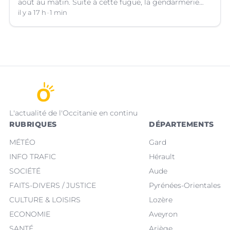
août au matin. Suite à cette fugue, la gendarmerie
des Pyrénées-Orientales lance un appel à témoins.
il y a 17 h
1 min
L'actualité de l'Occitanie en continu
RUBRIQUES
DÉPARTEMENTS
MÉTÉO
Gard
INFO TRAFIC
Hérault
SOCIÉTÉ
Aude
FAITS-DIVERS / JUSTICE
Pyrénées-Orientales
CULTURE & LOISIRS
Lozère
ECONOMIE
Aveyron
SANTÉ
Ariège