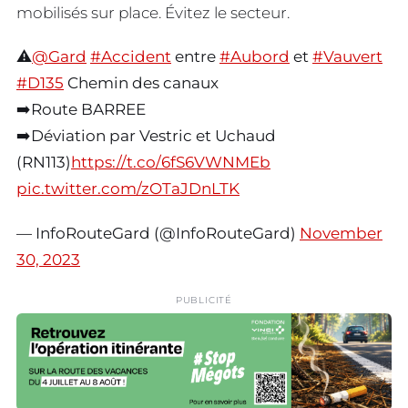
mobilisés sur place. Évitez le secteur.
⚠️
@Gard
#Accident
entre
#Aubord
et
#Vauvert
#D135
Chemin des canaux
➡️Route BARREE
➡️Déviation par Vestric et Uchaud
(RN113)
https://t.co/6fS6VWNMEb
pic.twitter.com/zOTaJDnLTK
— InfoRouteGard (@InfoRouteGard)
November
30, 2023
PUBLICITÉ