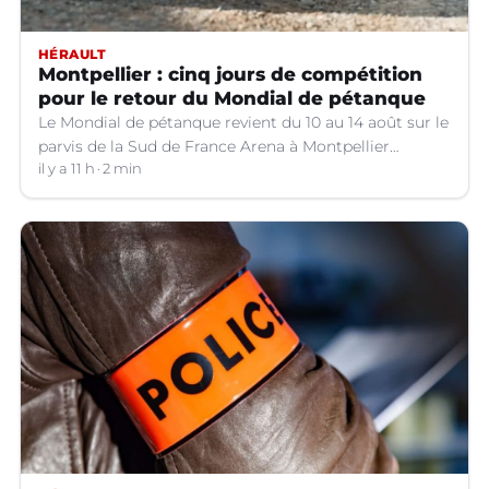
HÉRAULT
Montpellier : cinq jours de compétition
pour le retour du Mondial de pétanque
Le Mondial de pétanque revient du 10 au 14 août sur le
parvis de la Sud de France Arena à Montpellier
(Hérault).
il y a 11 h
2 min