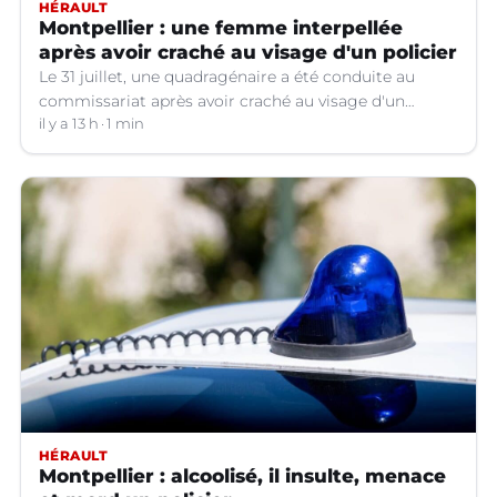
HÉRAULT
Montpellier : une femme interpellée
après avoir craché au visage d'un policier
Le 31 juillet, une quadragénaire a été conduite au
commissariat après avoir craché au visage d'un
policier. Son procès a été renvoyé au 12 octobre
il y a 13 h
1 min
prochain. Dans l'attente, elle a été placée en détention
provisoire.
HÉRAULT
Montpellier : alcoolisé, il insulte, menace