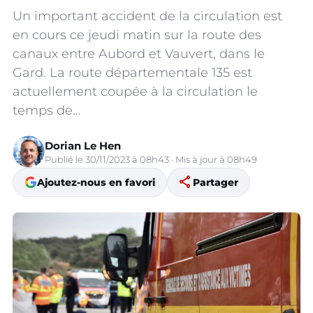
Un important accident de la circulation est
en cours ce jeudi matin sur la route des
canaux entre Aubord et Vauvert, dans le
Gard. La route départementale 135 est
actuellement coupée à la circulation le
temps de…
Dorian Le Hen
Publié le 30/11/2023 à 08h43 · Mis à jour à 08h49
share
Ajoutez-nous en favori
Partager