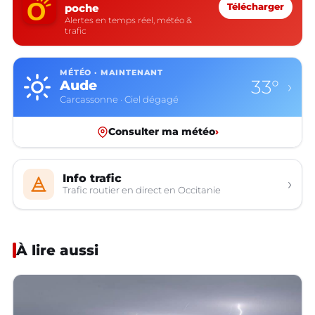
poche
Télécharger
Alertes en temps réel, météo &
trafic
MÉTÉO · MAINTENANT
33°
Aude
›
Carcassonne · Ciel dégagé
Consulter ma météo
›
Info trafic
›
Trafic routier en direct en Occitanie
À lire aussi