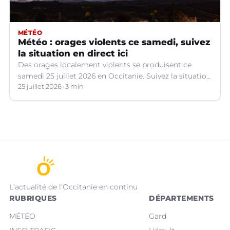
MÉTÉO
Météo : orages violents ce samedi, suivez
la situation en direct ici
Des orages localement violents se produisent ce
samedi 25 juillet 2026 en Occitanie. Suivez la situation
en direct.
25 juillet 2026
3 min
L'actualité de l'Occitanie en continu
RUBRIQUES
DÉPARTEMENTS
MÉTÉO
Gard