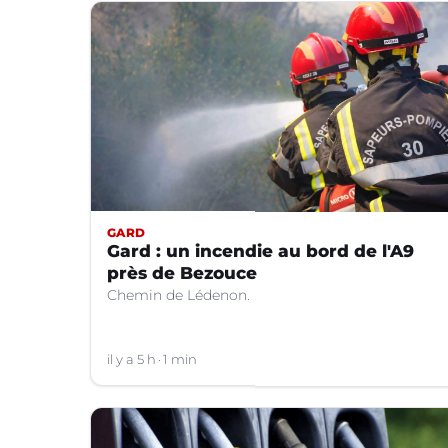
GARD
Gard : un incendie au bord de l'A9
près de Bezouce
Chemin de Lédenon.
il y a 5 h
1 min