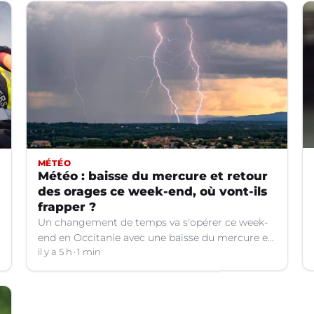
MÉTÉO
Météo : baisse du mercure et retour
des orages ce week-end, où vont-ils
frapper ?
Un changement de temps va s'opérer ce week-
end en Occitanie avec une baisse du mercure et
le retour d'orages dans certains départements.
il y a 5 h
1 min