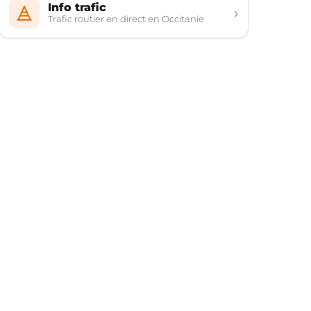
Info trafic
›
Trafic routier en direct en Occitanie