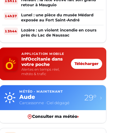
15h11
retour à Mauguio
Lunel : une pièce du musée Médard
14h37
exposée au Fort Saint-André
Lozère : un violent incendie en cours
13h44
près du Lac de Naussac
APPLICATION MOBILE
InfOccitanie dans
votre poche
Télécharger
Alertes en temps réel,
météo & trafic
MÉTÉO · MAINTENANT
29°
Aude
›
Carcassonne · Ciel dégagé
Consulter ma météo
›