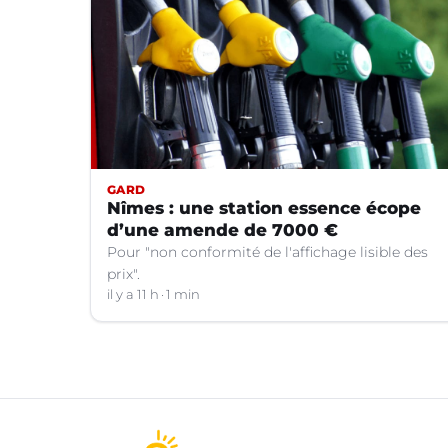
GARD
Nîmes : une station essence écope
d’une amende de 7000 €
Pour "non conformité de l'affichage lisible des
prix".
il y a 11 h
1 min