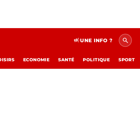
search
campaign
UNE INFO ?
OISIRS
ECONOMIE
SANTÉ
POLITIQUE
SPORT