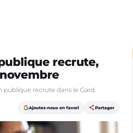
 publique recrute,
5 novembre
on publique recrute dans le Gard.
share
Ajoutez-nous en favori
Partager