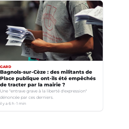
GARD
Bagnols-sur-Cèze : des militants de
Place publique ont-ils été empêchés
de tracter par la mairie ?
Une "entrave grave à la liberté d'expression"
dénoncée par ces derniers.
il y a 6 h
1 min