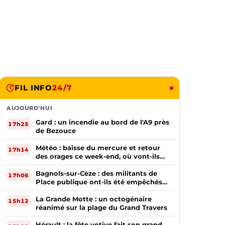
FIL INFO
24/7
AUJOURD'HUI
Gard : un incendie au bord de l'A9 près
17h25
de Bezouce
Météo : baisse du mercure et retour
17h14
des orages ce week-end, où vont-ils
frapper ?
Bagnols-sur-Cèze : des militants de
17h06
Place publique ont-ils été empêchés
de tracter par la mairie ?
La Grande Motte : un octogénaire
15h12
réanimé sur la plage du Grand Travers
Hérault : la fête votive fait son grand