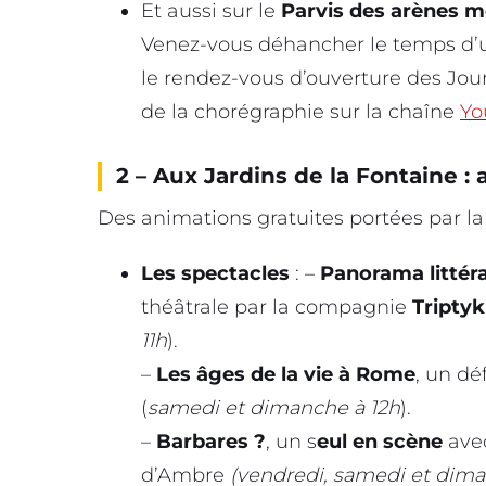
Et aussi sur le
Parvis des arènes me
Venez-vous déhancher le temps d’u
le rendez-vous d’ouverture des Jou
de la chorégraphie sur la chaîne
Yo
2 – Aux Jardins de la Fontaine :
Des animations gratuites portées par la 
Les spectacles
: –
Panorama littéra
théâtrale
par la compagnie
Tripty
11h
).
–
Les âges de la vie à Rome
, un dé
(
samedi et dimanche à 12h
).
–
Barbares ?
, un s
eul en scène
ave
d’Ambre
(vendredi, samedi et dim