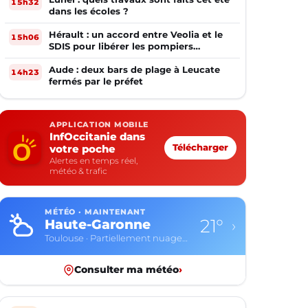
15h32
dans les écoles ?
Hérault : un accord entre Veolia et le
15h06
SDIS pour libérer les pompiers
volontaires
Aude : deux bars de plage à Leucate
14h23
fermés par le préfet
APPLICATION MOBILE
InfOccitanie dans
votre poche
Télécharger
Alertes en temps réel,
météo & trafic
MÉTÉO · MAINTENANT
21°
Haute-Garonne
›
Toulouse · Partiellement nuageux
Consulter ma météo
›