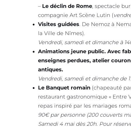
–
Le déclin de Rome
, spectacle bu
compagnie Art Scène Lutin (
vendre
Visites guidées
. De Nemoz à Nemau
la Ville de Nîmes).
Vendredi, samedi et dimanche à 14
Animations jeune public. Avec fabr
enseignes perdues, atelier couro
antiques.
Vendredi, samedi et dimanche de 11h
Le Banquet romain
(chapeauté par
restaurant gastronomique « Entre V
repas inspiré par les mariages roma
90€ par personne (200 couverts m
Samedi 4 mai dès 20h
.
Pour réserve