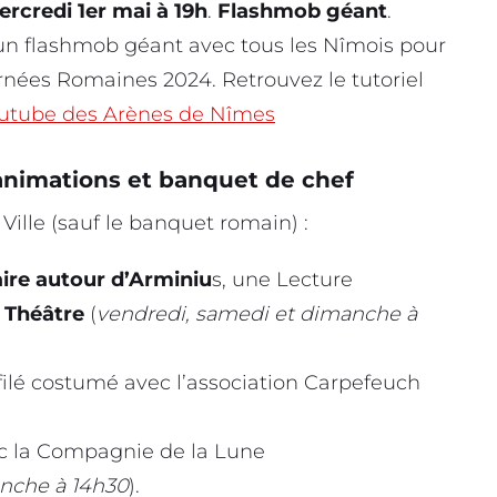
rcredi 1er mai à 19h
.
Flashmob géant
.
n flashmob géant avec tous les Nîmois pour
rnées Romaines 2024. Retrouvez le tutoriel
utube des Arènes de Nîmes
 animations et banquet de chef
Ville (sauf le banquet romain) :
ire autour d’Arminiu
s, une Lecture
k Théâtre
(
vendredi, samedi et dimanche à
filé costumé avec l’association Carpefeuch
c la Compagnie de la Lune
anche à 14h30
).