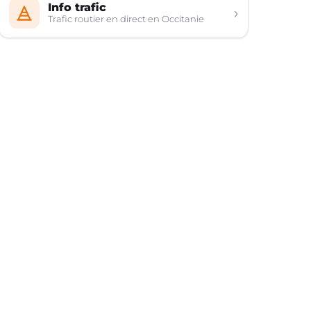
Info trafic
›
Trafic routier en direct en Occitanie