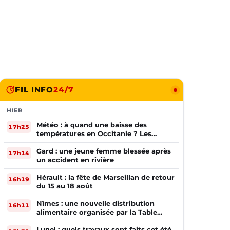
FIL INFO
24/7
HIER
Météo : à quand une baisse des
17h25
températures en Occitanie ? Les
prévisions
Gard : une jeune femme blessée après
17h14
un accident en rivière
Hérault : la fête de Marseillan de retour
16h19
du 15 au 18 août
Nîmes : une nouvelle distribution
16h11
alimentaire organisée par la Table
Ouverte
Lunel : quels travaux sont faits cet été