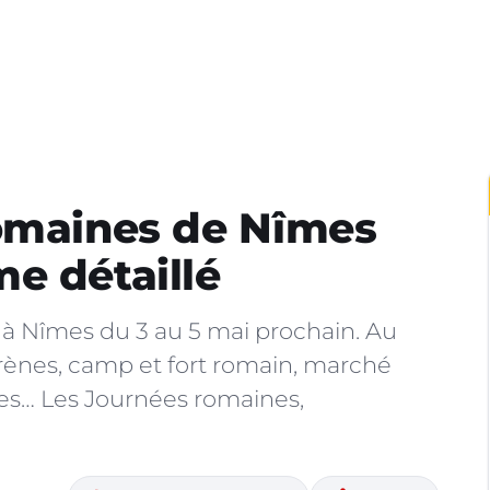
romaines de Nîmes
e détaillé
à Nîmes du 3 au 5 mai prochain. Au
rènes, camp et fort romain, marché
nces… Les Journées romaines,