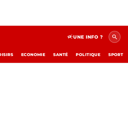
search
campaign
UNE INFO ?
OISIRS
ECONOMIE
SANTÉ
POLITIQUE
SPORT