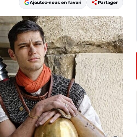
share
Ajoutez-nous en favori
Partager