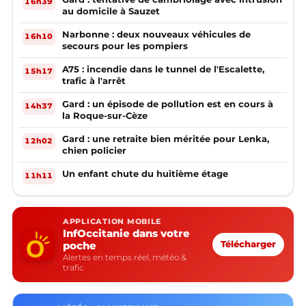
16h39
au domicile à Sauzet
Narbonne : deux nouveaux véhicules de
16h10
secours pour les pompiers
A75 : incendie dans le tunnel de l'Escalette,
15h17
trafic à l'arrêt
Gard : un épisode de pollution est en cours à
14h37
la Roque-sur-Cèze
Gard : une retraite bien méritée pour Lenka,
12h02
chien policier
Un enfant chute du huitième étage
11h11
APPLICATION MOBILE
InfOccitanie dans votre
poche
Télécharger
Alertes en temps réel, météo &
trafic