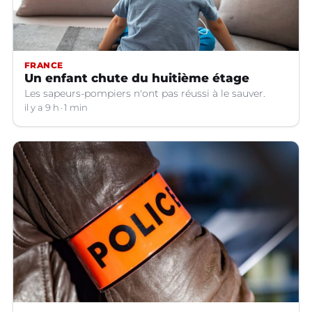
FRANCE
Un enfant chute du huitième étage
Les sapeurs-pompiers n'ont pas réussi à le sauver.
il y a 9 h
1 min