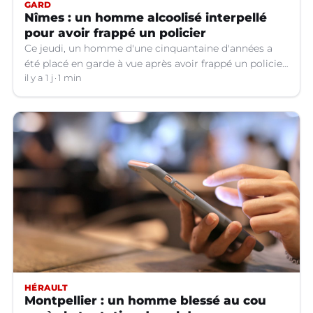
GARD
Nîmes : un homme alcoolisé interpellé
pour avoir frappé un policier
Ce jeudi, un homme d'une cinquantaine d'années a
été placé en garde à vue après avoir frappé un policier
hors service à Nîmes (Gard).
il y a 1 j
1 min
HÉRAULT
Montpellier : un homme blessé au cou