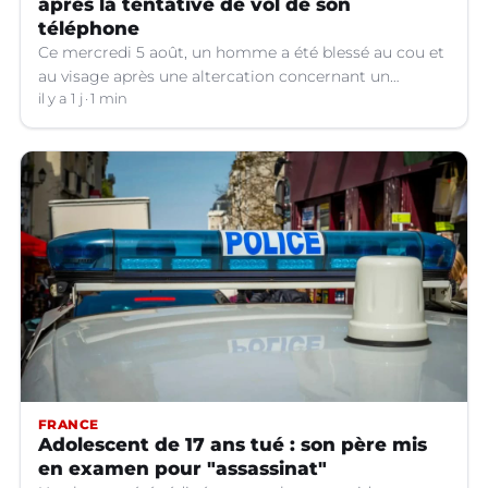
après la tentative de vol de son
téléphone
Ce mercredi 5 août, un homme a été blessé au cou et
au visage après une altercation concernant un
téléphone portable à Montpellier (Hérault).
il y a 1 j
1 min
FRANCE
Adolescent de 17 ans tué : son père mis
en examen pour "assassinat"