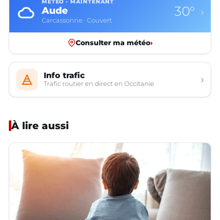
MÉTÉO · MAINTENANT
30°
Aude
›
Carcassonne · Couvert
Consulter ma météo
›
Info trafic
›
Trafic routier en direct en Occitanie
À lire aussi