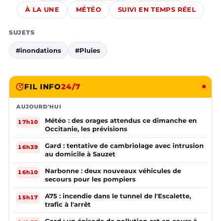
À LA UNE
MÉTÉO
SUIVI EN TEMPS RÉEL
SUJETS
#inondations
#Pluies
FIL INFO
24/7
AUJOURD'HUI
Météo : des orages attendus ce dimanche en
17h10
Occitanie, les prévisions
Gard : tentative de cambriolage avec intrusion
16h39
au domicile à Sauzet
Narbonne : deux nouveaux véhicules de
16h10
secours pour les pompiers
A75 : incendie dans le tunnel de l'Escalette,
15h17
trafic à l'arrêt
Gard : un épisode de pollution est en cours à