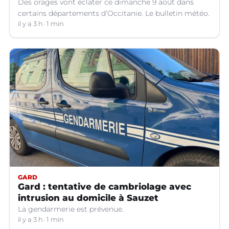
Des orages vont éclater ce dimanche 9 août dans
certains départements d’Occitanie. Le bulletin météo.
il y a 3 h
1 min
GARD
Gard : tentative de cambriolage avec
intrusion au domicile à Sauzet
La gendarmerie est prévenue.
il y a 3 h
1 min