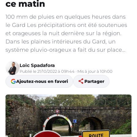
ce matin
100 mm de pluies en quelques heures dans
le Gard Les précipitations ont été soutenues
et orageuses la nuit dernière sur la région.
Dans les plaines intérieures du Gard, un
système pluvio-orageux a fait du sur place…
Loïc Spadafora
Publié le 21/10/2022 à 09h44 · Mis à jour à 10h00
share
Ajoutez-nous en favori
Partager