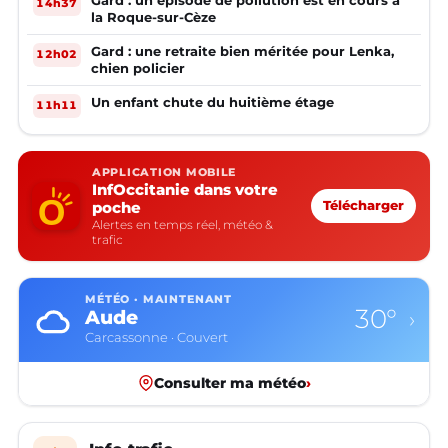
14h37
la Roque-sur-Cèze
Gard : une retraite bien méritée pour Lenka,
12h02
chien policier
Un enfant chute du huitième étage
11h11
APPLICATION MOBILE
InfOccitanie dans votre
poche
Télécharger
Alertes en temps réel, météo &
trafic
MÉTÉO · MAINTENANT
30°
Aude
›
Carcassonne · Couvert
Consulter ma météo
›