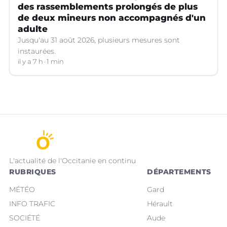
des rassemblements prolongés de plus
de deux mineurs non accompagnés d'un
adulte
Jusqu'au 31 août 2026, plusieurs mesures sont
instaurées.
il y a 7 h
1 min
L'actualité de l'Occitanie en continu
RUBRIQUES
DÉPARTEMENTS
MÉTÉO
Gard
INFO TRAFIC
Hérault
SOCIÉTÉ
Aude