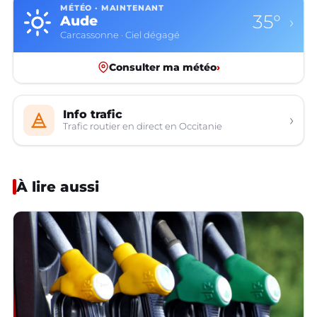
MÉTÉO · MAINTENANT
35°
Aude
›
Carcassonne · Ciel dégagé
Consulter ma météo
›
Info trafic
›
Trafic routier en direct en Occitanie
À lire aussi