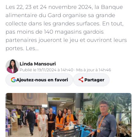
Les 22, 23 et 24 novembre 2024, la Banque
alimentaire du Gard organise sa grande
collecte dans les grandes surfaces. En tout,
pas moins de 140 magasins gardois
partenaires joueront le jeu et ouvriront leurs
portes. Les…
Linda Mansouri
Publié le 19/11/2024 à 14h40 · Mis à jour à 14h46
share
Ajoutez-nous en favori
Partager