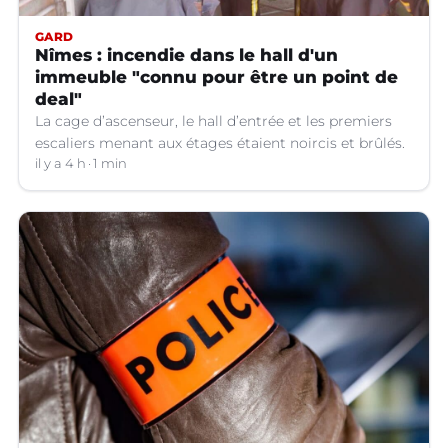
GARD
Nîmes : incendie dans le hall d'un
immeuble "connu pour être un point de
deal"
La cage d’ascenseur, le hall d’entrée et les premiers
escaliers menant aux étages étaient noircis et brûlés.
il y a 4 h
1 min