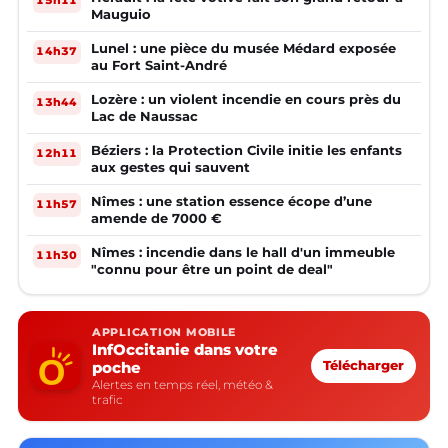
15h11
Mauguio
Lunel : une pièce du musée Médard exposée
14h37
au Fort Saint-André
Lozère : un violent incendie en cours près du
13h44
Lac de Naussac
Béziers : la Protection Civile initie les enfants
12h11
aux gestes qui sauvent
Nîmes : une station essence écope d’une
11h57
amende de 7000 €
Nîmes : incendie dans le hall d'un immeuble
11h30
"connu pour être un point de deal"
APPLICATION MOBILE
InfOccitanie dans votre
poche
Télécharger
Alertes en temps réel, météo &
trafic