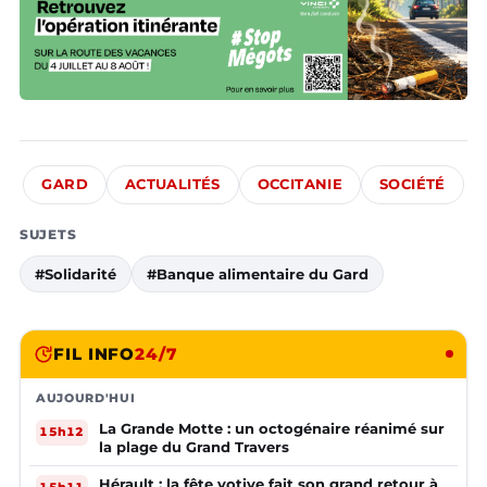
GARD
ACTUALITÉS
OCCITANIE
SOCIÉTÉ
SUJETS
#Solidarité
#Banque alimentaire du Gard
FIL INFO
24/7
AUJOURD'HUI
La Grande Motte : un octogénaire réanimé sur
15h12
la plage du Grand Travers
Hérault : la fête votive fait son grand retour à