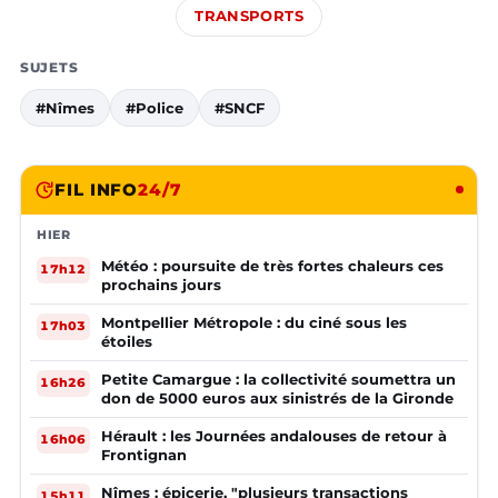
TRANSPORTS
SUJETS
#Nîmes
#Police
#SNCF
FIL INFO
24/7
HIER
Météo : poursuite de très fortes chaleurs ces
17h12
prochains jours
Montpellier Métropole : du ciné sous les
17h03
étoiles
Petite Camargue : la collectivité soumettra un
16h26
don de 5000 euros aux sinistrés de la Gironde
Hérault : les Journées andalouses de retour à
16h06
Frontignan
Nîmes : épicerie, "plusieurs transactions
15h11