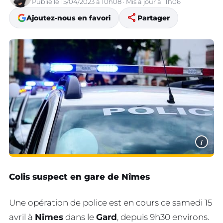
Publié le 15/04/2023 à 10h08 · Mis à jour à 11h06
share
Ajoutez-nous en favori
Partager
i
Colis suspect en gare de Nîmes
Une opération de police est en cours ce samedi 15
avril à
Nîmes
dans le
Gard
, depuis 9h30 environs.