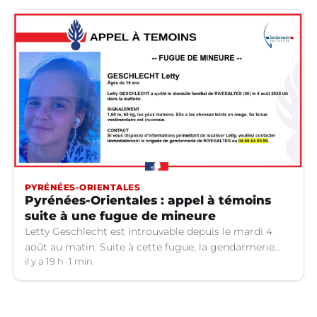
bracelet électronique.
PYRÉNÉES-ORIENTALES
Pyrénées-Orientales : appel à témoins
suite à une fugue de mineure
Letty Geschlecht est introuvable depuis le mardi 4
août au matin. Suite à cette fugue, la gendarmerie
des Pyrénées-Orientales lance un appel à témoins.
il y a 19 h
1 min