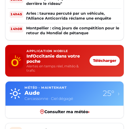
derrière le rideau"
Arles : taureau percuté par un véhicule,
14h45
l'Alliance Anticorrida réclame une enquête
Montpellier : cinq jours de compétition pour le
14h08
retour du Mondial de pétanque
APPLICATION MOBILE
InfOccitanie dans votre
poche
Télécharger
Alertes en temps réel, météo &
trafic
MÉTÉO · MAINTENANT
25°
Aude
›
Carcassonne · Ciel dégagé
Consulter ma météo
›