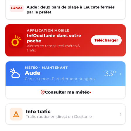
Aude : deux bars de plage à Leucate fermés
14h23
par le préfet
APPLICATION MOBILE
InfOccitanie dans votre
poche
Télécharger
Alertes en temps réel, météo &
trafic
MÉTÉO · MAINTENANT
33°
Aude
›
Carcassonne · Partiellement nuageux
Consulter ma météo
›
Info trafic
›
Trafic routier en direct en Occitanie