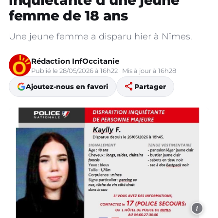
inquiétante d’une jeune
femme de 18 ans
Une jeune femme a disparu hier à Nîmes.
Rédaction InfOccitanie
Publié le 28/05/2026 à 16h22 · Mis à jour à 16h28
share
Ajoutez-nous en favori
Partager
i