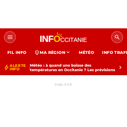
menu
search
expand_more
location_on
FIL INFO
MA RÉGION
MÉTÉO
INFO TRAF
Météo : à quand une baisse des
ALERTE
bolt
chevron_right
INFO
températures en Occitanie ? Les prévisions
PUBLICITÉ