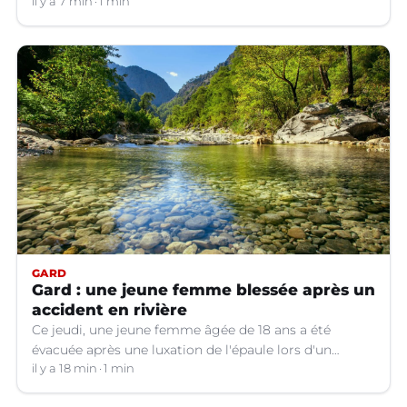
Jusqu’à quand ?
il y a 7 min
1 min
GARD
Gard : une jeune femme blessée après un
accident en rivière
Ce jeudi, une jeune femme âgée de 18 ans a été
évacuée après une luxation de l'épaule lors d'un
plongeon dans une rivière à Saint-André-de-
il y a 18 min
1 min
Valborgne (Gard).