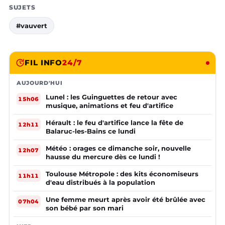
SUJETS
#vauvert
FIL INFO
24/7
AUJOURD'HUI
Lunel : les Guinguettes de retour avec
15h06
musique, animations et feu d'artifice
Hérault : le feu d'artifice lance la fête de
12h11
Balaruc-les-Bains ce lundi
Météo : orages ce dimanche soir, nouvelle
12h07
hausse du mercure dès ce lundi !
Toulouse Métropole : des kits économiseurs
11h11
d'eau distribués à la population
Une femme meurt après avoir été brûlée avec
07h04
son bébé par son mari