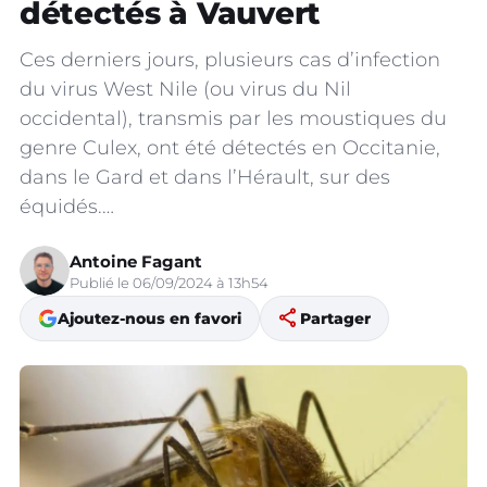
détectés à Vauvert
Ces derniers jours, plusieurs cas d’infection
du virus West Nile (ou virus du Nil
occidental), transmis par les moustiques du
genre Culex, ont été détectés en Occitanie,
dans le Gard et dans l’Hérault, sur des
équidés.…
Antoine Fagant
Publié le 06/09/2024 à 13h54
share
Ajoutez-nous en favori
Partager