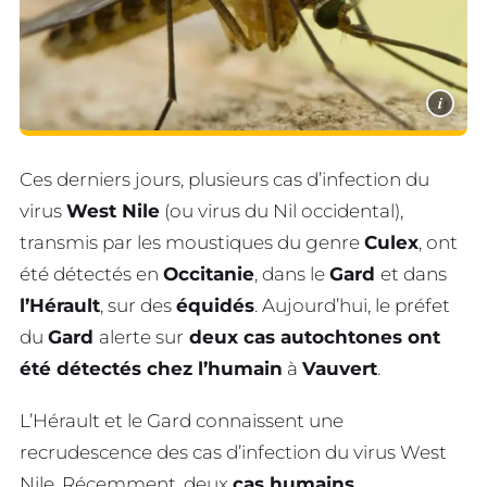
i
Ces derniers jours, plusieurs cas d’infection du
virus
West Nile
(ou virus du Nil occidental),
transmis par les moustiques du genre
Culex
, ont
été détectés en
Occitanie
, dans le
Gard
et dans
l’Hérault
, sur des
équidés
. Aujourd’hui, le préfet
du
Gard
alerte sur
deux cas autochtones ont
été détectés chez l’humain
à
Vauvert
.
L’Hérault et le Gard connaissent une
recrudescence des cas d’infection du virus West
Nile. Récemment, deux
cas humains