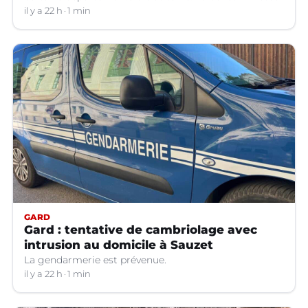
il y a 22 h
1 min
GARD
Gard : tentative de cambriolage avec
intrusion au domicile à Sauzet
La gendarmerie est prévenue.
il y a 22 h
1 min