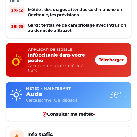
HIER
Météo : des orages attendus ce dimanche en
17h10
Occitanie, les prévisions
Gard : tentative de cambriolage avec intrusion
16h39
au domicile à Sauzet
APPLICATION MOBILE
InfOccitanie dans votre
poche
Télécharger
Alertes en temps réel, météo &
trafic
MÉTÉO · MAINTENANT
36°
Aude
›
Carcassonne · Ciel dégagé
Consulter ma météo
›
Info trafic
›