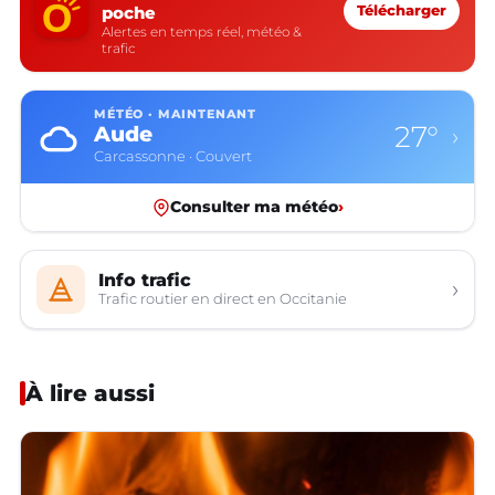
poche
Télécharger
Alertes en temps réel, météo &
trafic
MÉTÉO · MAINTENANT
27°
Aude
›
Carcassonne · Couvert
Consulter ma météo
›
Info trafic
›
Trafic routier en direct en Occitanie
À lire aussi