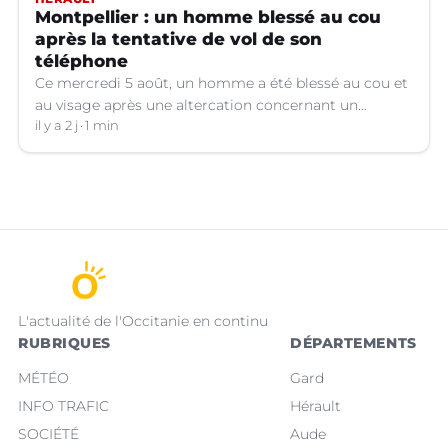
Montpellier : un homme blessé au cou
après la tentative de vol de son
téléphone
Ce mercredi 5 août, un homme a été blessé au cou et
au visage après une altercation concernant un
téléphone portable à Montpellier (Hérault).
il y a 2 j
1 min
L'actualité de l'Occitanie en continu
RUBRIQUES
DÉPARTEMENTS
MÉTÉO
Gard
INFO TRAFIC
Hérault
SOCIÉTÉ
Aude