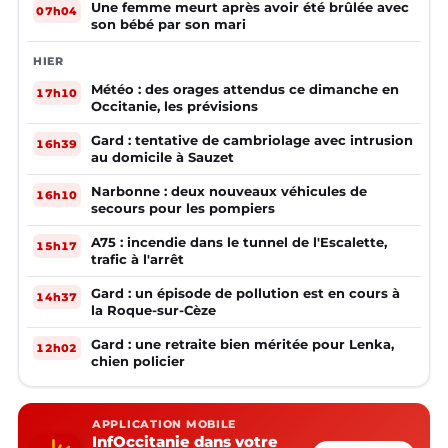
Une femme meurt après avoir été brûlée avec
07h04
son bébé par son mari
HIER
Météo : des orages attendus ce dimanche en
17h10
Occitanie, les prévisions
Gard : tentative de cambriolage avec intrusion
16h39
au domicile à Sauzet
Narbonne : deux nouveaux véhicules de
16h10
secours pour les pompiers
A75 : incendie dans le tunnel de l'Escalette,
15h17
trafic à l'arrêt
Gard : un épisode de pollution est en cours à
14h37
la Roque-sur-Cèze
Gard : une retraite bien méritée pour Lenka,
12h02
chien policier
APPLICATION MOBILE
InfOccitanie dans votre