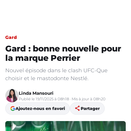
Gard
Gard : bonne nouvelle pour
la marque Perrier
Nouvel épisode dans le clash UFC-Que
choisir et le mastodonte Nestlé.
Linda Mansouri
Publié le 19/11/2025 à 08h18 · Mis à jour à 08h20
share
Ajoutez-nous en favori
Partager