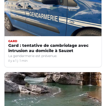
GARD
Gard : tentative de cambriolage avec
intrusion au domicile à Sauzet
La gendarmerie est prévenue.
il y a 1 j
1 min