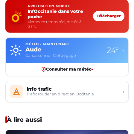
APPLICATION MOBILE
InfOccitanie dans votre
poche
Télécharger
Alertes en temps réel, météo &
trafic
MÉTÉO · MAINTENANT
24°
Aude
›
Carcassonne · Ciel dégagé
Consulter ma météo
›
Info trafic
›
Trafic routier en direct en Occitanie
À lire aussi