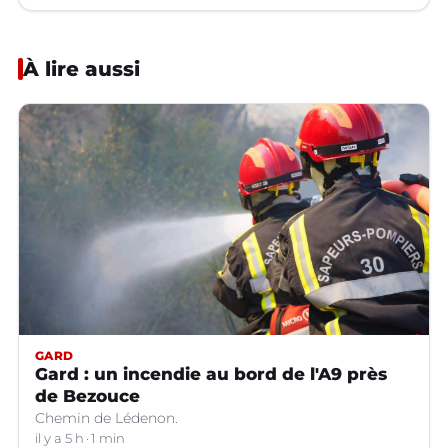
À lire aussi
GARD
Gard : un incendie au bord de l'A9 près
de Bezouce
Chemin de Lédenon.
il y a 5 h
1 min