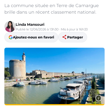
La commune située en Terre de Camargue
brille dans un récent classement national.
Linda Mansouri
Publié le 12/06/2026 à 13h30 · Mis à jour à 16h33
share
Ajoutez-nous en favori
Partager
i