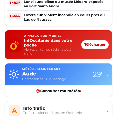
Lunel : une pièce du musée Médard exposée
14h37
au Fort Saint-André
Lozère : un violent incendie en cours près du
13h44
Lac de Naussac
APPLICATION MOBILE
InfOccitanie dans votre
poche
Télécharger
Alertes en temps réel, météo &
trafic
MÉTÉO · MAINTENANT
29°
Aude
›
Carcassonne · Ciel dégagé
Consulter ma météo
›
Info trafic
›
Trafic routier en direct en Occitanie