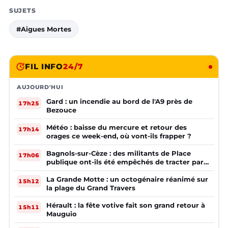
SUJETS
#Aigues Mortes
FIL INFO
24/7
AUJOURD'HUI
Gard : un incendie au bord de l'A9 près de
17h25
Bezouce
Météo : baisse du mercure et retour des
17h14
orages ce week-end, où vont-ils frapper ?
Bagnols-sur-Cèze : des militants de Place
17h06
publique ont-ils été empêchés de tracter par
la mairie ?
La Grande Motte : un octogénaire réanimé sur
15h12
la plage du Grand Travers
Hérault : la fête votive fait son grand retour à
15h11
Mauguio