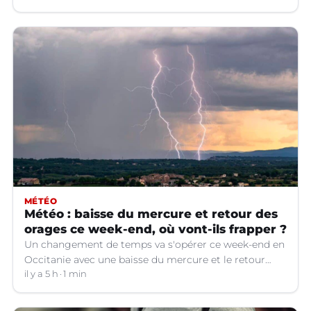
MÉTÉO
Météo : baisse du mercure et retour des
orages ce week-end, où vont-ils frapper ?
Un changement de temps va s'opérer ce week-end en
Occitanie avec une baisse du mercure et le retour
d'orages dans certains départements.
il y a 5 h
1 min