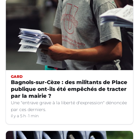
GARD
Bagnols-sur-Cèze : des militants de Place
publique ont-ils été empêchés de tracter
par la mairie ?
Une "entrave grave à la liberté d'expression" dénoncée
par ces derniers.
il y a 5 h
1 min