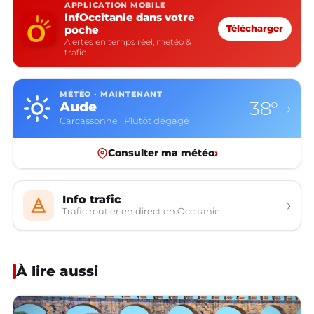
APPLICATION MOBILE
InfOccitanie dans votre
poche
Télécharger
Alertes en temps réel, météo &
trafic
MÉTÉO · MAINTENANT
38°
Aude
›
Carcassonne · Plutôt dégagé
Consulter ma météo
›
Info trafic
›
Trafic routier en direct en Occitanie
À lire aussi