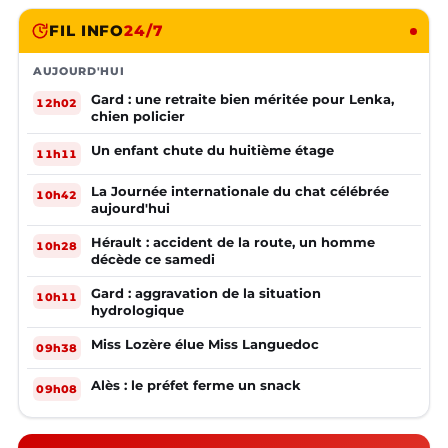
FIL INFO
24/7
AUJOURD'HUI
Gard : une retraite bien méritée pour Lenka,
12h02
chien policier
Un enfant chute du huitième étage
11h11
La Journée internationale du chat célébrée
10h42
aujourd'hui
Hérault : accident de la route, un homme
10h28
décède ce samedi
Gard : aggravation de la situation
10h11
hydrologique
Miss Lozère élue Miss Languedoc
09h38
Alès : le préfet ferme un snack
09h08