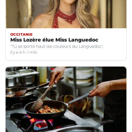
OCCITANIE
Miss Lozère élue Miss Languedoc
"Tu as porté haut les couleurs du Languedoc".
il y a 4 h
1 min