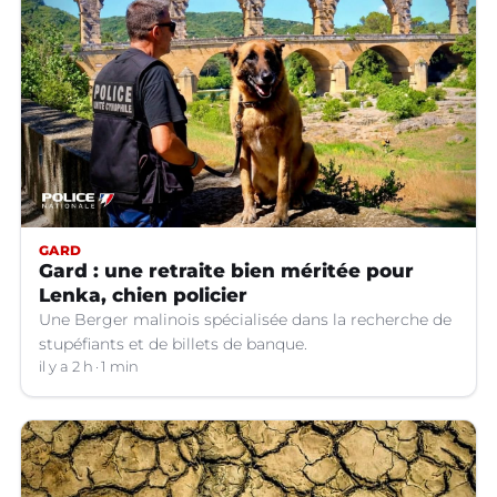
GARD
Gard : une retraite bien méritée pour
Lenka, chien policier
Une Berger malinois spécialisée dans la recherche de
stupéfiants et de billets de banque.
il y a 2 h
1 min