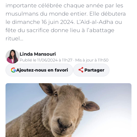
importante célébrée chaque année par les
musulmans du monde entier. Elle débutera
le dimanche 16 juin 2024. L’Aïd-al-Adha ou
fête du sacrifice donne lieu à l’abattage
rituel…
Linda Mansouri
Publié le 11/06/2024 à 11h27 · Mis à jour à 11h50
share
Ajoutez-nous en favori
Partager