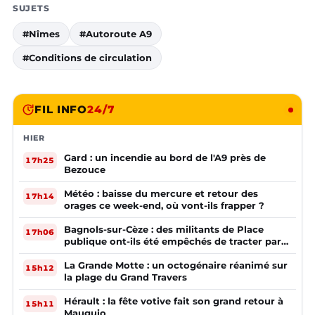
SUJETS
#Nîmes
#Autoroute A9
#Conditions de circulation
FIL INFO
24/7
HIER
Gard : un incendie au bord de l'A9 près de
17h25
Bezouce
Météo : baisse du mercure et retour des
17h14
orages ce week-end, où vont-ils frapper ?
Bagnols-sur-Cèze : des militants de Place
17h06
publique ont-ils été empêchés de tracter par
la mairie ?
La Grande Motte : un octogénaire réanimé sur
15h12
la plage du Grand Travers
Hérault : la fête votive fait son grand retour à
15h11
Mauguio