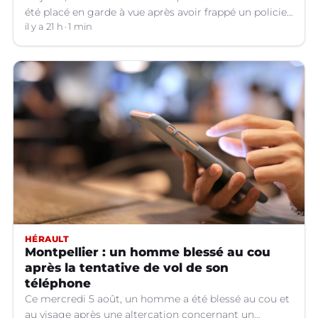
été placé en garde à vue après avoir frappé un policier
hors service à Nîmes (Gard).
il y a 21 h
1 min
HÉRAULT
Montpellier : un homme blessé au cou
après la tentative de vol de son
téléphone
Ce mercredi 5 août, un homme a été blessé au cou et
au visage après une altercation concernant un