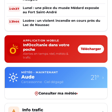
Lunel : une pièce du musée Médard exposée
14h37
au Fort Saint-André
Lozère : un violent incendie en cours près du
13h44
Lac de Naussac
APPLICATION MOBILE
InfOccitanie dans votre
poche
Télécharger
Alertes en temps réel, météo &
trafic
MÉTÉO · MAINTENANT
21°
Aude
›
Carcassonne · Ciel dégagé
Consulter ma météo
›
Info trafic
›