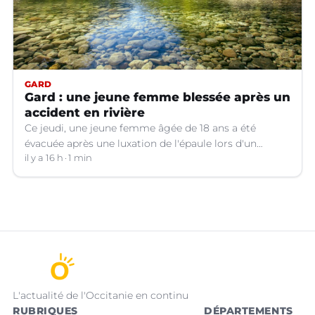
GARD
Gard : une jeune femme blessée après un
accident en rivière
Ce jeudi, une jeune femme âgée de 18 ans a été
évacuée après une luxation de l'épaule lors d'un
plongeon dans une rivière à Saint-André-de-
il y a 16 h
1 min
Valborgne (Gard).
L'actualité de l'Occitanie en continu
RUBRIQUES
DÉPARTEMENTS