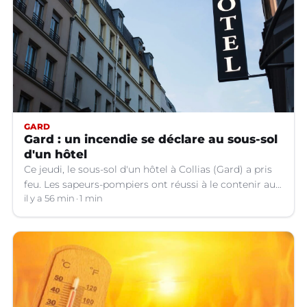
GARD
Gard : un incendie se déclare au sous-sol
d'un hôtel
Ce jeudi, le sous-sol d'un hôtel à Collias (Gard) a pris
feu. Les sapeurs-pompiers ont réussi à le contenir au
niveau de la buanderie.
il y a 56 min
1 min