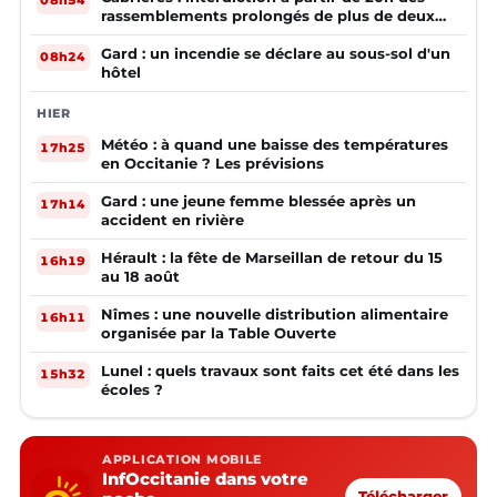
08h54
rassemblements prolongés de plus de deux
mineurs non accompagnés d'un adulte
Gard : un incendie se déclare au sous-sol d'un
08h24
hôtel
HIER
Météo : à quand une baisse des températures
17h25
en Occitanie ? Les prévisions
Gard : une jeune femme blessée après un
17h14
accident en rivière
Hérault : la fête de Marseillan de retour du 15
16h19
au 18 août
Nîmes : une nouvelle distribution alimentaire
16h11
organisée par la Table Ouverte
Lunel : quels travaux sont faits cet été dans les
15h32
écoles ?
APPLICATION MOBILE
InfOccitanie dans votre
Télécharger