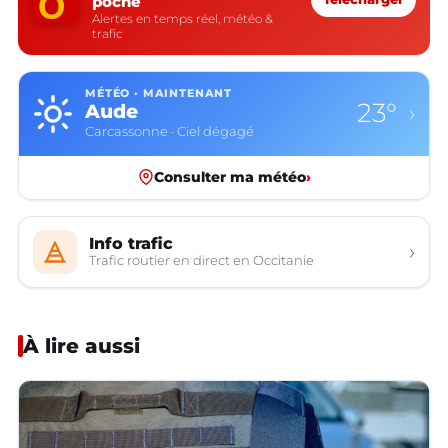
poche
Alertes en temps réel, météo &
trafic
MÉTÉO · MAINTENANT
23°
Aude
›
Carcassonne · Ciel dégagé
Consulter ma météo
›
Info trafic
›
Trafic routier en direct en Occitanie
À lire aussi