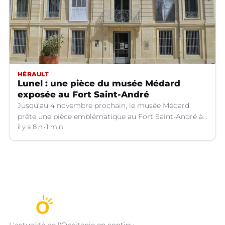
HÉRAULT
Lunel : une pièce du musée Médard
exposée au Fort Saint-André
Jusqu'au 4 novembre prochain, le musée Médard
prête une pièce emblématique au Fort Saint-André à
Villeneuve-lez-Avignon (Gard).
il y a 8 h
1 min
L'actualité de l'Occitanie en continu