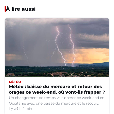
À lire aussi
MÉTÉO
Météo : baisse du mercure et retour des
orages ce week-end, où vont-ils frapper ?
Un changement de temps va s'opérer ce week-end en
Occitanie avec une baisse du mercure et le retour
d'orages dans certains départements.
il y a 6 h
1 min