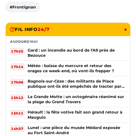
#Frontignan
FIL INFO
24/7
AUJOURD'HUI
Gard : un incendie au bord de l'A9 près de
17h25
Bezouce
Météo : baisse du mercure et retour des
17h14
orages ce week-end, où vont-ils frapper ?
Bagnols-sur-Cèze : des militants de Place
17h06
publique ont-ils été empêchés de tracter par
la mairie ?
La Grande Motte : un octogénaire réanimé sur
15h12
la plage du Grand Travers
Hérault : la fête votive fait son grand retour à
15h11
Mauguio
Lunel : une pièce du musée Médard exposée
14h37
au Fort Saint-André