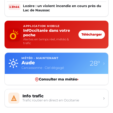
Lozère : un violent incendie en cours près du
13h44
Lac de Naussac
APPLICATION MOBILE
InfOccitanie dans votre
poche
Télécharger
Alertes en temps réel, météo &
trafic
MÉTÉO · MAINTENANT
28°
Aude
›
Carcassonne · Ciel dégagé
Consulter ma météo
›
Info trafic
›
Trafic routier en direct en Occitanie