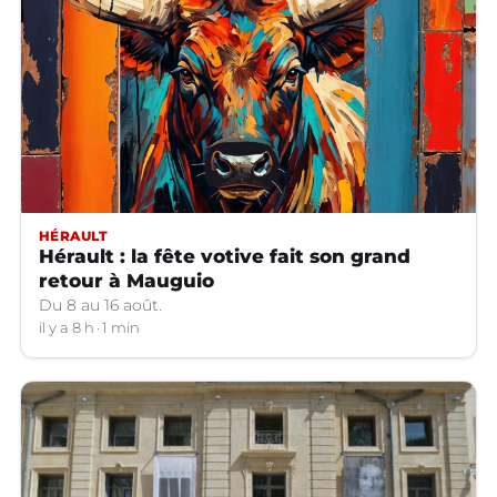
HÉRAULT
Hérault : la fête votive fait son grand
retour à Mauguio
Du 8 au 16 août.
il y a 8 h
1 min