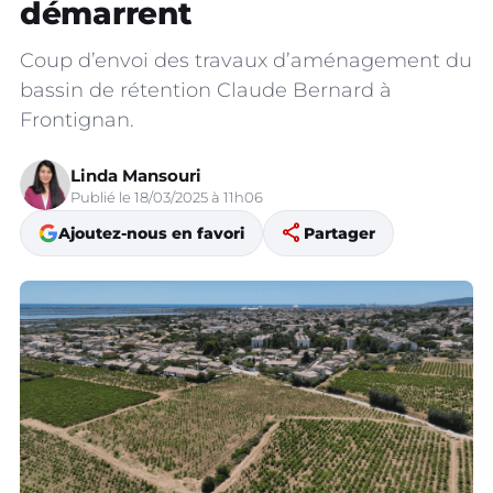
démarrent
Coup d’envoi des travaux d’aménagement du
bassin de rétention Claude Bernard à
Frontignan.
Linda Mansouri
Publié le 18/03/2025 à 11h06
share
Ajoutez-nous en favori
Partager