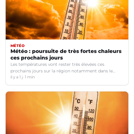
MÉTÉO
Météo : poursuite de très fortes chaleurs
ces prochains jours
Les températures vont rester très élevées ces
prochains jours sur la région notamment dans le
Languedoc.
il y a 1 j
1 min