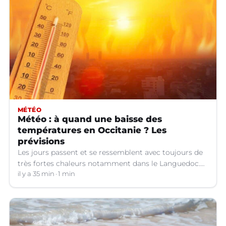
MÉTÉO
Météo : à quand une baisse des
températures en Occitanie ? Les
prévisions
Les jours passent et se ressemblent avec toujours de
très fortes chaleurs notamment dans le Languedoc.
Jusqu’à quand ?
il y a 35 min
1 min