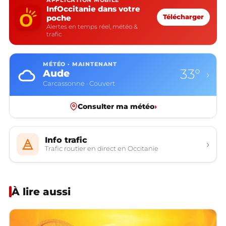
APPLICATION MOBILE
InfOccitanie dans votre
poche
Télécharger
Alertes en temps réel, météo &
trafic
MÉTÉO · MAINTENANT
33°
Aude
›
Carcassonne · Couvert
Consulter ma météo
›
Info trafic
›
Trafic routier en direct en Occitanie
À lire aussi