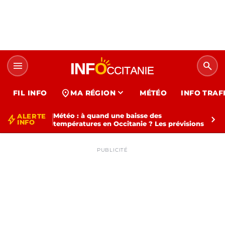
menu
search
expand_more
location_on
FIL INFO
MA RÉGION
MÉTÉO
INFO TRAF
Météo : à quand une baisse des
ALERTE
bolt
chevron_right
INFO
températures en Occitanie ? Les prévisions
PUBLICITÉ