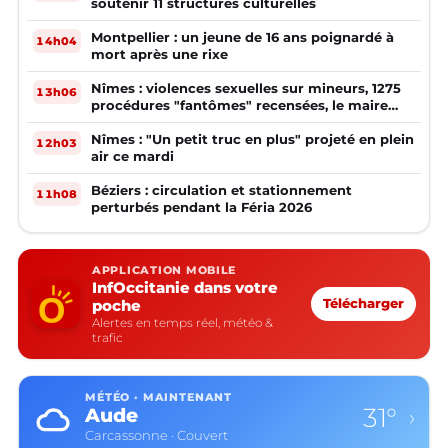
soutenir 11 structures culturelles
Montpellier : un jeune de 16 ans poignardé à
14h04
mort après une rixe
Nîmes : violences sexuelles sur mineurs, 1275
13h06
procédures "fantômes" recensées, le maire
réagit
Nîmes : "Un petit truc en plus" projeté en plein
12h03
air ce mardi
Béziers : circulation et stationnement
11h08
perturbés pendant la Féria 2026
APPLICATION MOBILE
InfOccitanie dans votre
poche
Télécharger
Alertes en temps réel, météo &
trafic
MÉTÉO · MAINTENANT
31°
Aude
›
Carcassonne · Couvert