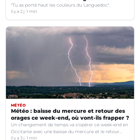
"Tu as porté haut les couleurs du Languedoc".
il y a 2 j
1 min
MÉTÉO
Météo : baisse du mercure et retour des
orages ce week-end, où vont-ils frapper ?
Un changement de temps va s'opérer ce week-end en
Occitanie avec une baisse du mercure et le retour
d'orages dans certains départements.
il y a 3 j
1 min