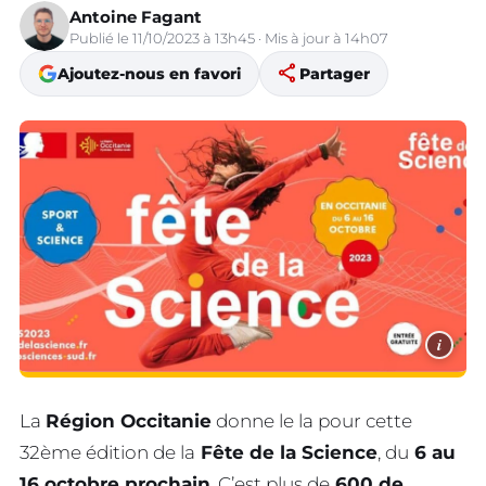
Antoine Fagant
Publié le 11/10/2023 à 13h45 · Mis à jour à 14h07
share
Ajoutez-nous en favori
Partager
i
La
Région Occitanie
donne le la pour cette
32ème édition de la
Fête de la Science
, du
6 au
16 octobre prochain
. C’est plus de
600 de