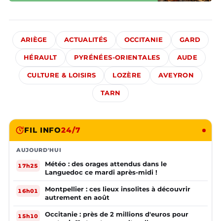
ARIÈGE
ACTUALITÉS
OCCITANIE
GARD
HÉRAULT
PYRÉNÉES-ORIENTALES
AUDE
CULTURE & LOISIRS
LOZÈRE
AVEYRON
TARN
FIL INFO
24/7
AUJOURD'HUI
Météo : des orages attendus dans le
17h25
Languedoc ce mardi après-midi !
Montpellier : ces lieux insolites à découvrir
16h01
autrement en août
Occitanie : près de 2 millions d'euros pour
15h10