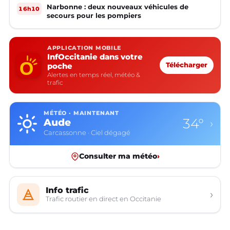
Narbonne : deux nouveaux véhicules de
16h10
secours pour les pompiers
APPLICATION MOBILE
InfOccitanie dans votre
poche
Télécharger
Alertes en temps réel, météo &
trafic
MÉTÉO · MAINTENANT
34°
Aude
›
Carcassonne · Ciel dégagé
Consulter ma météo
›
Info trafic
›
Trafic routier en direct en Occitanie