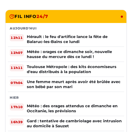
FIL INFO
24/7
AUJOURD'HUI
Hérault : le feu d'artifice lance la fête de
12h11
Balaruc-les-Bains ce lundi
Météo : orages ce dimanche soir, nouvelle
12h07
hausse du mercure dès ce lundi !
Toulouse Métropole : des kits économiseurs
11h11
d'eau distribués à la population
Une femme meurt après avoir été brûlée avec
07h04
son bébé par son mari
HIER
Météo : des orages attendus ce dimanche en
17h10
Occitanie, les prévisions
Gard : tentative de cambriolage avec intrusion
16h39
au domicile à Sauzet