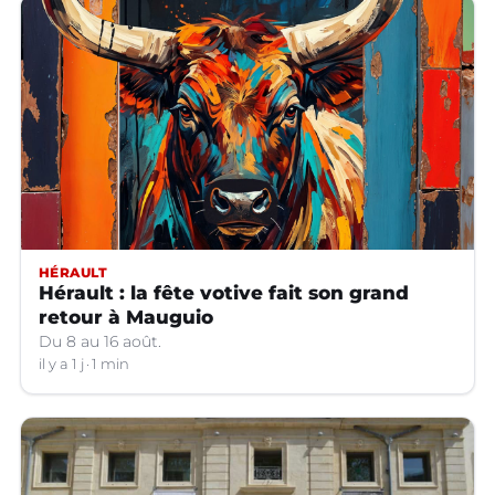
HÉRAULT
Hérault : la fête votive fait son grand
retour à Mauguio
Du 8 au 16 août.
il y a 1 j
1 min