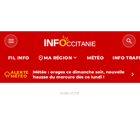
menu
search
expand_more
location_on
FIL INFO
MA RÉGION
MÉTÉO
INFO TRAF
Météo : orages ce dimanche soir, nouvelle
ALERTE
thunderstorm
chevron_right
MÉTÉO
hausse du mercure dès ce lundi !
PUBLICITÉ