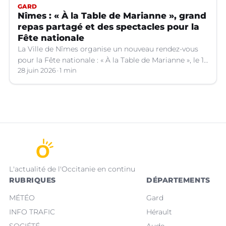
GARD
Nîmes : « À la Table de Marianne », grand
repas partagé et des spectacles pour la
Fête nationale
La Ville de Nîmes organise un nouveau rendez-vous
pour la Fête nationale : « À la Table de Marianne », le 13
juillet prochain.
28 juin 2026
1 min
L'actualité de l'Occitanie en continu
RUBRIQUES
DÉPARTEMENTS
MÉTÉO
Gard
INFO TRAFIC
Hérault