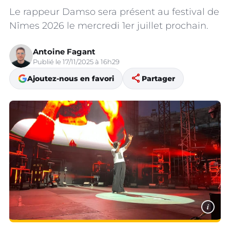
Le rappeur Damso sera présent au festival de
Nîmes 2026 le mercredi 1er juillet prochain.
Antoine Fagant
Publié le 17/11/2025 à 16h29
share
Ajoutez-nous en favori
Partager
i