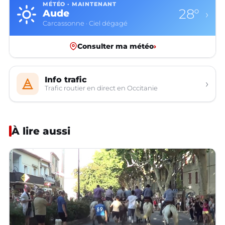
MÉTÉO · MAINTENANT
28°
Aude
›
Carcassonne · Ciel dégagé
Consulter ma météo
›
Info trafic
›
Trafic routier en direct en Occitanie
À lire aussi