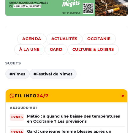
AGENDA
ACTUALITÉS
OCCITANIE
À LA UNE
GARD
CULTURE & LOISIRS
SUJETS
#Nîmes
#Festival de Nîmes
FIL INFO
24/7
AUJOURD'HUI
Météo : à quand une baisse des températures
17h25
en Occitanie ? Les prévisions
Gard : une jeune femme blessée après un
17h14