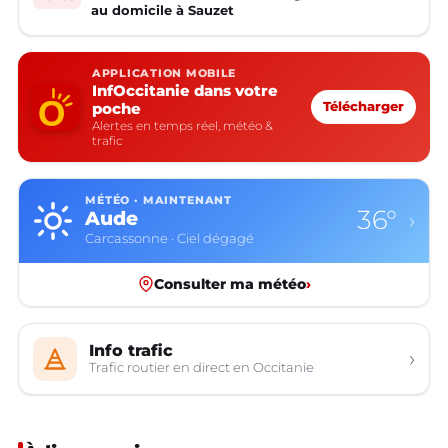
au domicile à Sauzet
APPLICATION MOBILE
InfOccitanie dans votre
poche
Télécharger
Alertes en temps réel, météo &
trafic
MÉTÉO · MAINTENANT
36°
Aude
›
Carcassonne · Ciel dégagé
Consulter ma météo
›
Info trafic
›
Trafic routier en direct en Occitanie