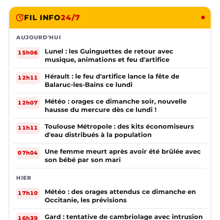
FIL INFO
24/7
AUJOURD'HUI
Lunel : les Guinguettes de retour avec
15h06
musique, animations et feu d'artifice
Hérault : le feu d'artifice lance la fête de
12h11
Balaruc-les-Bains ce lundi
Météo : orages ce dimanche soir, nouvelle
12h07
hausse du mercure dès ce lundi !
Toulouse Métropole : des kits économiseurs
11h11
d'eau distribués à la population
Une femme meurt après avoir été brûlée avec
07h04
son bébé par son mari
HIER
Météo : des orages attendus ce dimanche en
17h10
Occitanie, les prévisions
Gard : tentative de cambriolage avec intrusion
16h39