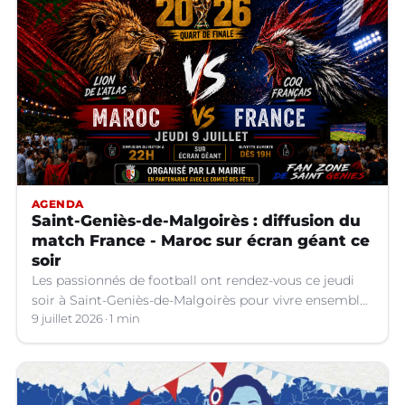
AGENDA
Saint-Geniès-de-Malgoirès : diffusion du
match France - Maroc sur écran géant ce
soir
Les passionnés de football ont rendez-vous ce jeudi
soir à Saint-Geniès-de-Malgoirès pour vivre ensemble
l'un des temps forts de la Coupe du Monde 2026.
9 juillet 2026
1 min