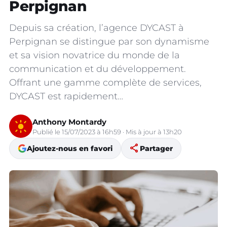
Perpignan
Depuis sa création, l’agence DYCAST à
Perpignan se distingue par son dynamisme
et sa vision novatrice du monde de la
communication et du développement.
Offrant une gamme complète de services,
DYCAST est rapidement…
Anthony Montardy
Publié le 15/07/2023 à 16h59 · Mis à jour à 13h20
share
Ajoutez-nous en favori
Partager