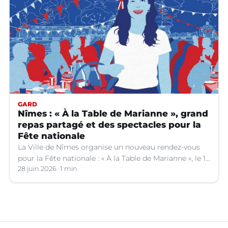
GARD
Nîmes : « À la Table de Marianne », grand
repas partagé et des spectacles pour la
Fête nationale
La Ville de Nîmes organise un nouveau rendez-vous
pour la Fête nationale : « À la Table de Marianne », le 13
juillet prochain.
28 juin 2026
1 min