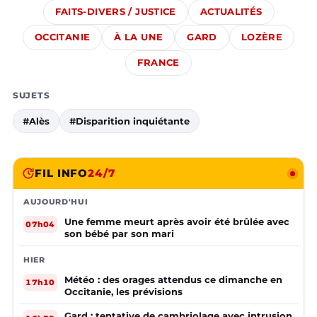
FAITS-DIVERS / JUSTICE
ACTUALITÉS
OCCITANIE
À LA UNE
GARD
LOZÈRE
FRANCE
SUJETS
#Alès
#Disparition inquiétante
FIL INFO
24/7
AUJOURD'HUI
Une femme meurt après avoir été brûlée avec
07h04
son bébé par son mari
HIER
Météo : des orages attendus ce dimanche en
17h10
Occitanie, les prévisions
Gard : tentative de cambriolage avec intrusion