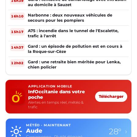
16h39
au domicile à Sauzet
Narbonne : deux nouveaux véhicules de
16h10
secours pour les pompiers
A75 : incendie dans le tunnel de l'Escalette,
15h17
trafic à l'arrêt
Gard : un épisode de pollution est en cours à
14h37
la Roque-sur-Cèze
Gard : une retraite bien méritée pour Lenka,
12h02
chien policier
APPLICATION MOBILE
InfOccitanie dans votre
poche
Télécharger
Alertes en temps réel, météo &
trafic
MÉTÉO · MAINTENANT
28°
Aude
›
Carcassonne · Plutôt dégagé