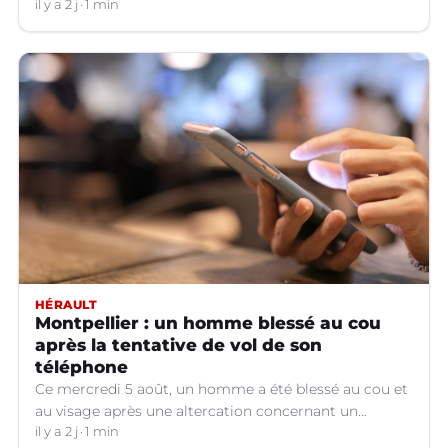
hors service à Nîmes (Gard).
il y a 2 j
1 min
HÉRAULT
Montpellier : un homme blessé au cou
après la tentative de vol de son
téléphone
Ce mercredi 5 août, un homme a été blessé au cou et
au visage après une altercation concernant un
téléphone portable à Montpellier (Hérault).
il y a 2 j
1 min