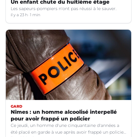
Un enfant chute du huitième étage
Les sapeurs-pompiers n'ont pas réussi à le sauver.
il y a 23 h
1 min
GARD
Nîmes : un homme alcoolisé interpellé
pour avoir frappé un policier
Ce jeudi, un homme d'une cinquantaine d'années a
été placé en garde à vue après avoir frappé un policier