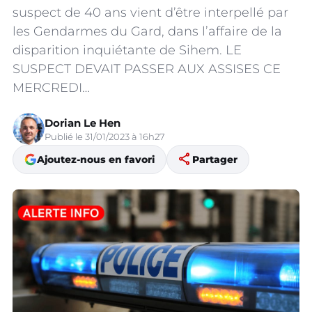
suspect de 40 ans vient d’être interpellé par
les Gendarmes du Gard, dans l’affaire de la
disparition inquiétante de Sihem. LE
SUSPECT DEVAIT PASSER AUX ASSISES CE
MERCREDI…
Dorian Le Hen
Publié le 31/01/2023 à 16h27
share
Ajoutez-nous en favori
Partager