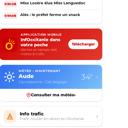
Miss Lozère élue Miss Languedoc
09h38
Alès : le préfet ferme un snack
09h08
APPLICATION MOBILE
InfOccitanie dans
votre poche
Télécharger
Alertes en temps réel,
météo & trafic
MÉTÉO · MAINTENANT
34°
Aude
›
Carcassonne · Ciel dégagé
Consulter ma météo
›
Info trafic
›
Trafic routier en direct en Occitanie