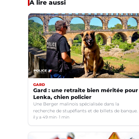
À lire aussi
GARD
Gard : une retraite bien méritée pour
Lenka, chien policier
Une Berger malinois spécialisée dans la
recherche de stupéfiants et de billets de banque.
il y a 49 min
1 min