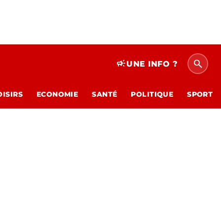
search
campaign
UNE INFO ?
OISIRS
ECONOMIE
SANTÉ
POLITIQUE
SPORT