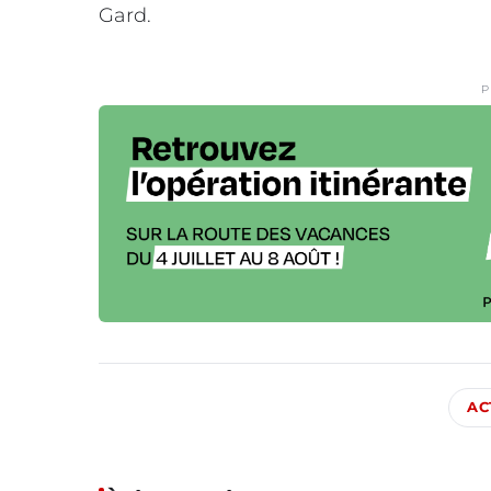
Gard.
P
AC